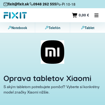
Mobilné zariadenia
fixit@fixit.sk
0948 262 555
Po-Pi 10-18
Mobilné telefóny
0,00 €
Tablety
Notebook
Telefón
Tablet
Notebooky
Herné konzoly
Príslušenstvo
Kontakt
Oprava tabletov Xiaomi
S akým tabletom potrebujete pomôcť? Vyberte si konkrétny
model značky Xiaomi nižšie.