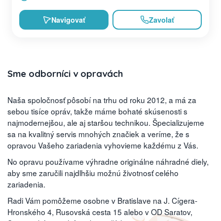
Navigovať
Zavolať
Sme odborníci v opravách
Naša spoločnosť pôsobí na trhu od roku 2012, a má za
sebou tisíce opráv, takže máme bohaté skúsenosti s
najmodernejšou, ale aj staršou technikou. Špecializujeme
sa na kvalitný servis mnohých značiek a veríme, že s
opravou Vašeho zariadenia vyhovieme každému z Vás.
No opravu používame výhradne originálne náhradné diely,
aby sme zaručili najdlhšiu možnú životnosť celého
zariadenia.
Radi Vám pomôžeme osobne v Bratislave na J. Cígera-
Hronského 4, Rusovská cesta 15 alebo v OD Saratov,