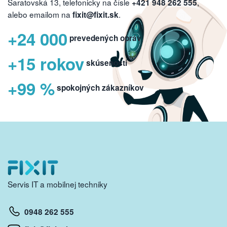
Saratovská 13, telefonicky na čísle
,
+421 948 262 555
alebo emailom na
.
fixit@fixit.sk
+24 000
prevedených opráv
+15 rokov
skúseností
+99 %
spokojných zákazníkov
Servis IT a mobilnej techniky
0948 262 555