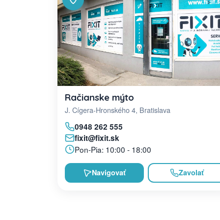
Račianske mýto
J. Cígera-Hronského 4, Bratislava
0948 262 555
fixit@fixit.sk
Pon-Pia: 10:00 - 18:00
Navigovať
Zavolať