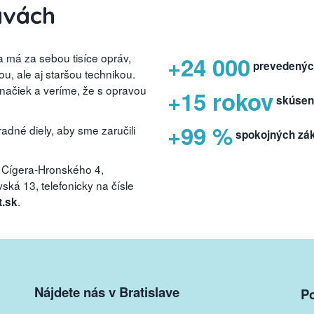
avách
 má za sebou tisíce opráv,
+24 000
prevedenýc
, ale aj staršou technikou.
značiek a veríme, že s opravou
+15 rokov
skúsen
+99 %
dné diely, aby sme zaručili
spokojných zá
 Cígera-Hronského 4,
ká 13, telefonicky na čísle
.
t.sk
Nájdete nás v Bratislave
P