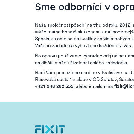
Sme odborníci v opr
Naša spoločnosť pôsobí na trhu od roku 2012, a
takže máme bohaté skúsenosti s najmodernejšou
Špecializujeme sa na kvalitný servis mnohých 
Vašeho zariadenia vyhovieme každému z Vás.
No opravu používame výhradne originálne náhra
najdlhšiu možnú životnosť celého zariadenia.
Radi Vám pomôžeme osobne v Bratislave na J.
Rusovská cesta 15 alebo v OD Saratov, Saratovs
, alebo emailom na
+421 948 262 555
fixit@fixi