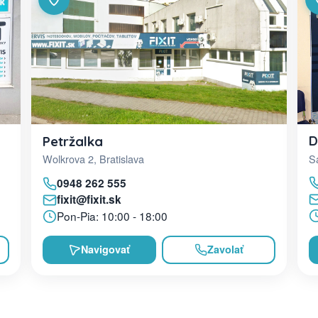
D
Petržalka
Sa
Wolkrova 2, Bratislava
0948 262 555
fixit@fixit.sk
Pon-Pia: 10:00 - 18:00
Navigovať
Zavolať