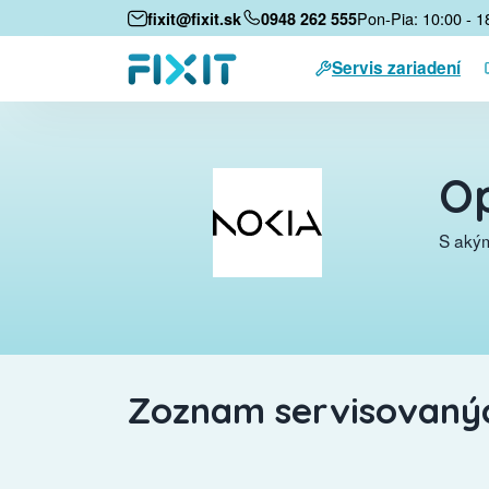
Pon-Pia: 10:00 - 1
fixit@fixit.sk
0948 262 555
Servis zariadení
Op
S akým
Zoznam servisovanýc