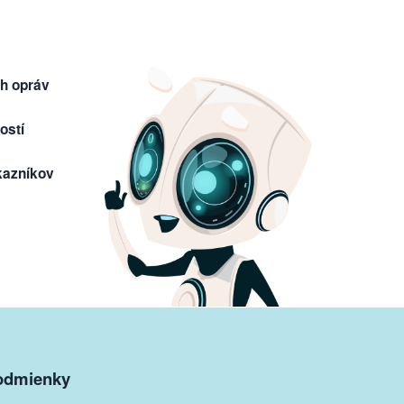
h opráv
ostí
kazníkov
odmienky