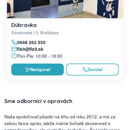
Dúbravka
Saratovská 13, Bratislava
0948 262 555
fixit@fixit.sk
Pon-Pia: 10:00 - 18:00
Navigovať
Zavolať
Sme odborníci v opravách
Naša spoločnosť pôsobí na trhu od roku 2012, a má za
sebou tisíce opráv, takže máme bohaté skúsenosti s
najmodernejšou, ale aj staršou technikou. Špecializujeme