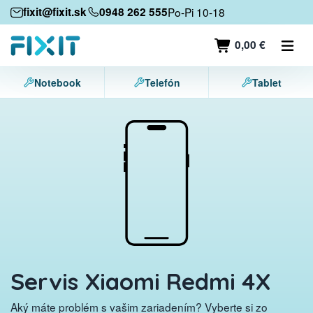
Mobilné zariadenia
fixit@fixit.sk
0948 262 555
Po-Pi 10-18
Mobilné telefóny
0,00 €
Tablety
Notebook
Telefón
Tablet
Notebooky
Herné konzoly
Príslušenstvo
Kontakt
Servis Xiaomi Redmi 4X
Aký máte problém s vašim zariadením? Vyberte si zo