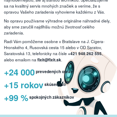
sa na kvalitný servis mnohých značiek a veríme, že s
opravou Vašeho zariadenia vyhovieme každému z Vás.
No opravu používame výhradne originálne náhradné diely,
aby sme zaručili najdlhšiu možnú životnosť celého
zariadenia.
Radi Vám pomôžeme osobne v Bratislave na J. Cígera-
Hronského 4, Rusovská cesta 15 alebo v OD Saratov,
Saratovská 13, telefonicky na čísle
,
+421 948 262 555
alebo emailom na
.
fixit@fixit.sk
+24 000
prevedených opráv
+15 rokov
skúseností
+99 %
spokojných zákazníkov