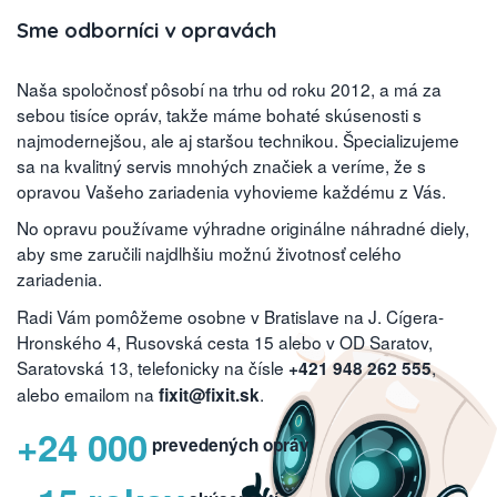
Sme odborníci v opravách
Naša spoločnosť pôsobí na trhu od roku 2012, a má za
sebou tisíce opráv, takže máme bohaté skúsenosti s
najmodernejšou, ale aj staršou technikou. Špecializujeme
sa na kvalitný servis mnohých značiek a veríme, že s
opravou Vašeho zariadenia vyhovieme každému z Vás.
No opravu používame výhradne originálne náhradné diely,
aby sme zaručili najdlhšiu možnú životnosť celého
zariadenia.
Radi Vám pomôžeme osobne v Bratislave na J. Cígera-
Hronského 4, Rusovská cesta 15 alebo v OD Saratov,
Saratovská 13, telefonicky na čísle
,
+421 948 262 555
alebo emailom na
.
fixit@fixit.sk
+24 000
prevedených opráv