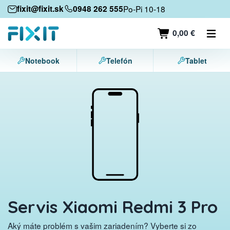
Mobilné zariadenia
fixit@fixit.sk
0948 262 555
Po-Pi 10-18
Mobilné telefóny
0,00 €
Tablety
Notebook
Telefón
Tablet
Notebooky
Herné konzoly
Príslušenstvo
Kontakt
Servis Xiaomi Redmi 3 Pro
Aký máte problém s vašim zariadením? Vyberte si zo