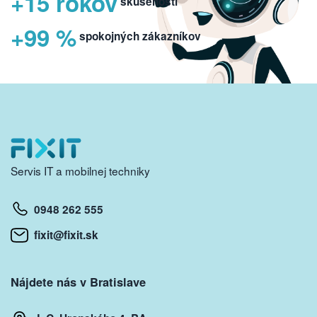
+15 rokov
skúseností
+99 %
spokojných zákazníkov
Servis IT a mobilnej techniky
0948 262 555
fixit@fixit.sk
Nájdete nás v Bratislave