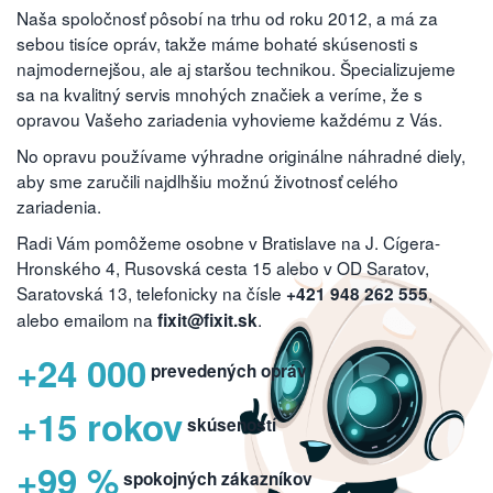
Naša spoločnosť pôsobí na trhu od roku 2012, a má za
sebou tisíce opráv, takže máme bohaté skúsenosti s
najmodernejšou, ale aj staršou technikou. Špecializujeme
sa na kvalitný servis mnohých značiek a veríme, že s
opravou Vašeho zariadenia vyhovieme každému z Vás.
No opravu používame výhradne originálne náhradné diely,
aby sme zaručili najdlhšiu možnú životnosť celého
zariadenia.
Radi Vám pomôžeme osobne v Bratislave na J. Cígera-
Hronského 4, Rusovská cesta 15 alebo v OD Saratov,
Saratovská 13, telefonicky na čísle
,
+421 948 262 555
alebo emailom na
.
fixit@fixit.sk
+24 000
prevedených opráv
+15 rokov
skúseností
+99 %
spokojných zákazníkov