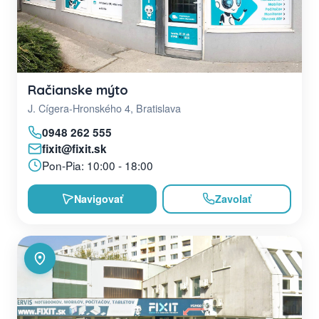
Račianske mýto
J. Cígera-Hronského 4, Bratislava
0948 262 555
fixit@fixit.sk
Pon-Pia: 10:00 - 18:00
Navigovať
Zavolať