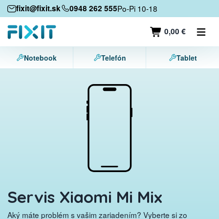
Mobilné zariadenia
fixit@fixit.sk
0948 262 555
Po-Pi 10-18
Mobilné telefóny
0,00 €
Tablety
Notebook
Telefón
Tablet
Notebooky
Herné konzoly
Príslušenstvo
Kontakt
Servis Xiaomi Mi Mix
Aký máte problém s vašim zariadením? Vyberte si zo