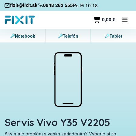
Mobilné zariadenia
fixit@fixit.sk
0948 262 555
Po-Pi 10-18
Mobilné telefóny
0,00 €
Tablety
Notebook
Telefón
Tablet
Notebooky
Herné konzoly
Príslušenstvo
Kontakt
Servis Vivo Y35 V2205
Aký máte problém s vašim zariadením? Vyberte si zo