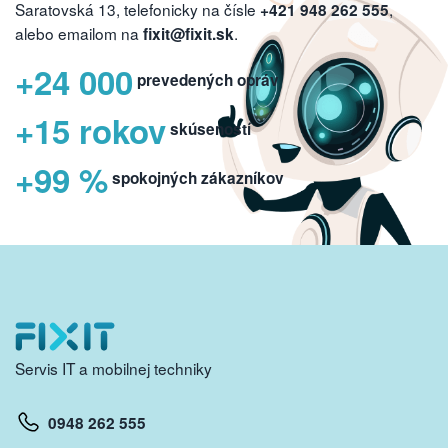
Saratovská 13, telefonicky na čísle
,
+421 948 262 555
alebo emailom na
.
fixit@fixit.sk
+24 000
prevedených opráv
+15 rokov
skúseností
+99 %
spokojných zákazníkov
Servis IT a mobilnej techniky
0948 262 555