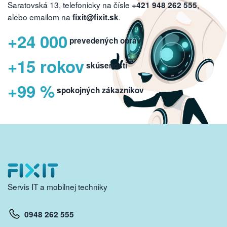
Saratovská 13, telefonicky na čísle
,
+421 948 262 555
alebo emailom na
.
fixit@fixit.sk
+24 000
prevedených opráv
+15 rokov
skúseností
+99 %
spokojných zákazníkov
Servis IT a mobilnej techniky
0948 262 555