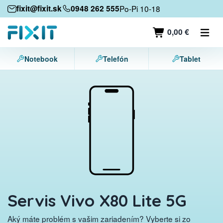
Mobilné zariadenia
fixit@fixit.sk
0948 262 555
Po-Pi 10-18
Mobilné telefóny
0,00 €
Tablety
Notebook
Telefón
Tablet
Notebooky
Herné konzoly
Príslušenstvo
Kontakt
Servis Vivo X80 Lite 5G
Aký máte problém s vašim zariadením? Vyberte si zo