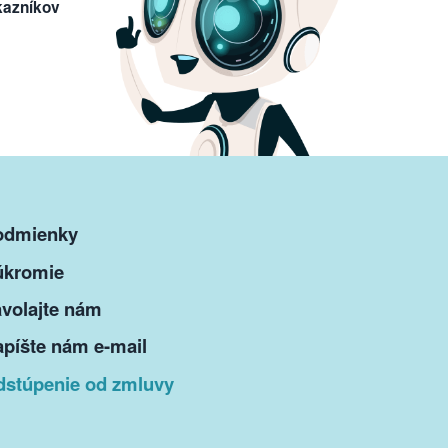
kazníkov
odmienky
úkromie
volajte nám
píšte nám e-mail
dstúpenie od zmluvy