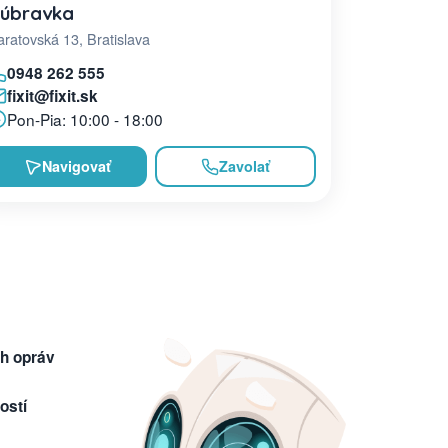
úbravka
ratovská 13, Bratislava
0948 262 555
fixit@fixit.sk
Pon-Pia: 10:00 - 18:00
Navigovať
Zavolať
h opráv
ostí