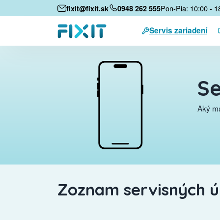
Pon-Pia: 10:00 - 1
fixit@fixit.sk
0948 262 555
Servis zariadení
Se
Aký má
Zoznam servisných 