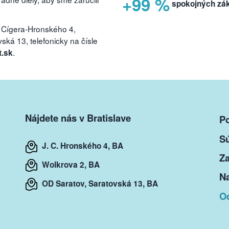
+99 %
spokojných zá
 Cígera-Hronského 4,
ká 13, telefonicky na čísle
.
t.sk
Nájdete nás v Bratislave
P
S
J. C. Hronského 4, BA
Za
Wolkrova 2, BA
Na
OD Saratov, Saratovská 13, BA
O