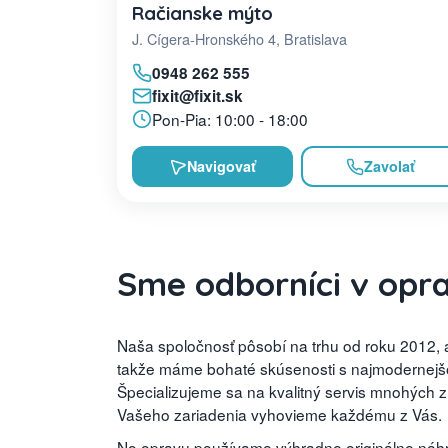
Račianske mýto
J. Cígera-Hronského 4, Bratislava
0948 262 555
fixit@fixit.sk
Pon-Pia: 10:00 - 18:00
Navigovať
Zavolať
Sme odborníci v opr
Naša spoločnosť pôsobí na trhu od roku 2012, a
takže máme bohaté skúsenosti s najmodernejšou
Špecializujeme sa na kvalitný servis mnohých 
Vašeho zariadenia vyhovieme každému z Vás.
No opravu používame výhradne originálne náhra