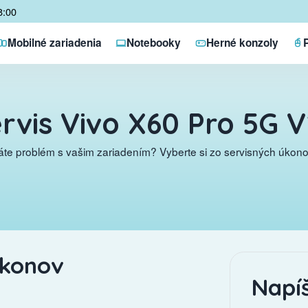
8:00
Mobilné zariadenia
Notebooky
Herné konzoly
rvis Vivo X60 Pro 5G 
te problém s vašim zariadením? Vyberte si zo servisných úkonov
úkonov
Napí