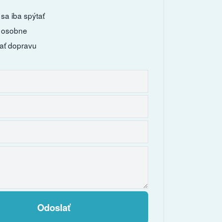
sa iba spýtať
 osobne
ať dopravu
Odoslať