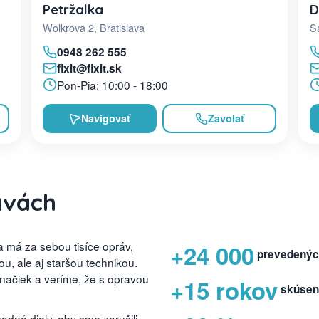
D
Petržalka
Sa
Wolkrova 2, Bratislava
0948 262 555
fixit@fixit.sk
Pon-Pia: 10:00 - 18:00
Navigovať
Zavolať
avách
 má za sebou tisíce opráv,
+24 000
prevedenýc
, ale aj staršou technikou.
značiek a veríme, že s opravou
+15 rokov
skúsen
dné diely, aby sme zaručili