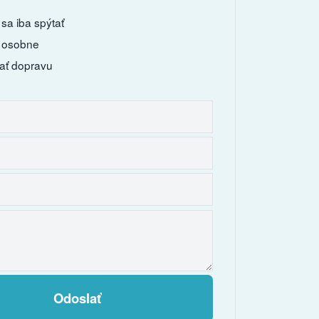
sa iba spýtať
 osobne
ať dopravu
Odoslať