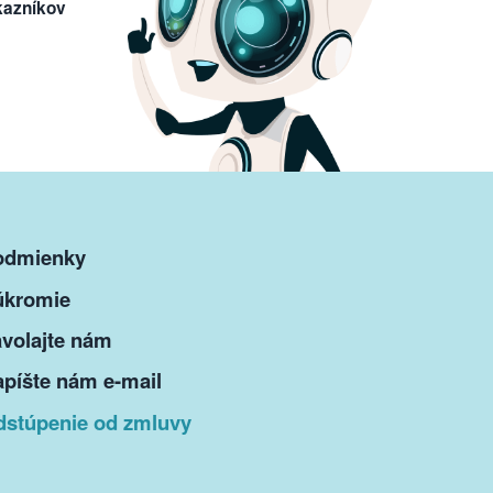
kazníkov
odmienky
úkromie
volajte nám
píšte nám e-mail
dstúpenie od zmluvy