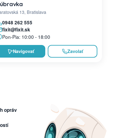
úbravka
ratovská 13, Bratislava
0948 262 555
fixit@fixit.sk
Pon-Pia: 10:00 - 18:00
Navigovať
Zavolať
h opráv
ostí