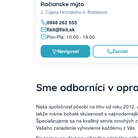
Račianske mýto
J. Cígera-Hronského 4, Bratislava
0948 262 555
fixit@fixit.sk
Pon-Pia: 10:00 - 18:00
Navigovať
Zavolať
Sme odborníci v opr
Naša spoločnosť pôsobí na trhu od roku 2012, a
takže máme bohaté skúsenosti s najmodernejšou
Špecializujeme sa na kvalitný servis mnohých 
Vašeho zariadenia vyhovieme každému z Vás.
No opravu používame výhradne originálne náhra