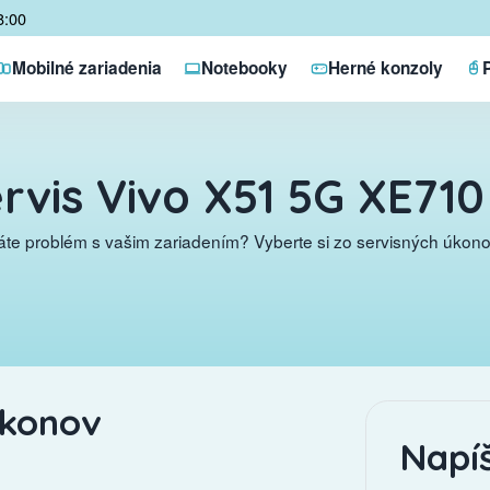
8:00
Mobilné zariadenia
Notebooky
Herné konzoly
rvis Vivo X51 5G XE710
te problém s vašim zariadením? Vyberte si zo servisných úkonov
úkonov
Napí