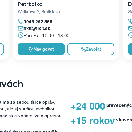
D
Petržalka
Sa
Wolkrova 2, Bratislava
0948 262 555
fixit@fixit.sk
Pon-Pia: 10:00 - 18:00
Navigovať
Zavolať
avách
 má za sebou tisíce opráv,
+24 000
prevedenýc
, ale aj staršou technikou.
značiek a veríme, že s opravou
+15 rokov
skúsen
dné diely, aby sme zaručili