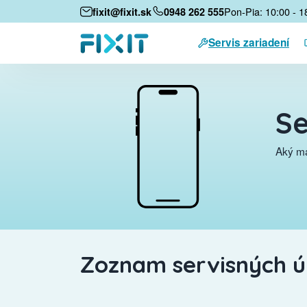
Pon-Pia: 10:00 - 1
fixit@fixit.sk
0948 262 555
Servis zariadení
Se
Aký má
Zoznam servisných 