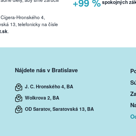
+99 %
spokojných zá
 Cígera-Hronského 4,
ká 13, telefonicky na čísle
.
t.sk
Nájdete nás v Bratislave
P
S
J. C. Hronského 4, BA
Za
Wolkrova 2, BA
Na
OD Saratov, Saratovská 13, BA
O