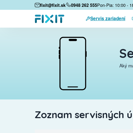
Pon-Pia: 10:00 - 1
fixit@fixit.sk
0948 262 555
Servis zariadení
Se
Aký má
Zoznam servisných 