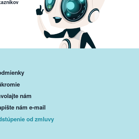
kazníkov
odmienky
úkromie
volajte nám
píšte nám e-mail
dstúpenie od zmluvy