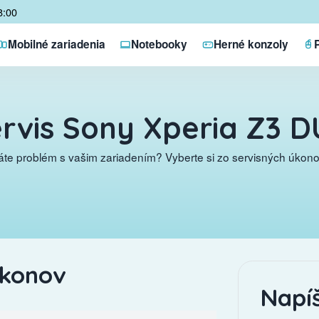
8:00
Mobilné zariadenia
Notebooky
Herné konzoly
rvis Sony Xperia Z3 
te problém s vašim zariadením? Vyberte si zo servisných úkonov
úkonov
Napí