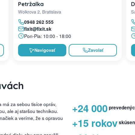
D
Petržalka
Sa
Wolkrova 2, Bratislava
0948 262 555
fixit@fixit.sk
Pon-Pia: 10:00 - 18:00
Navigovať
Zavolať
avách
 má za sebou tisíce opráv,
+24 000
prevedenýc
, ale aj staršou technikou.
značiek a veríme, že s opravou
+15 rokov
skúsen
dné diely, aby sme zaručili