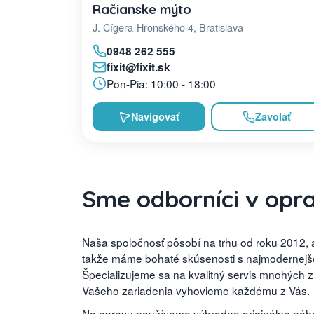
Račianske mýto
J. Cígera-Hronského 4, Bratislava
0948 262 555
fixit@fixit.sk
Pon-Pia: 10:00 - 18:00
Navigovať
Zavolať
Sme odborníci v opr
Naša spoločnosť pôsobí na trhu od roku 2012, a
takže máme bohaté skúsenosti s najmodernejšou
Špecializujeme sa na kvalitný servis mnohých 
Vašeho zariadenia vyhovieme každému z Vás.
No opravu používame výhradne originálne náhra