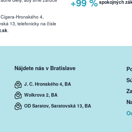
+99 %
spokojných zá
 Cígera-Hronského 4,
ká 13, telefonicky na čísle
.
t.sk
Nájdete nás v Bratislave
P
S
J. C. Hronského 4, BA
Za
Wolkrova 2, BA
Na
OD Saratov, Saratovská 13, BA
O