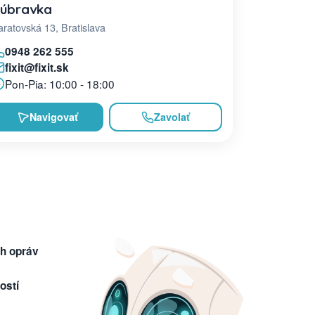
úbravka
ratovská 13, Bratislava
0948 262 555
fixit@fixit.sk
Pon-Pia: 10:00 - 18:00
Navigovať
Zavolať
h opráv
ostí