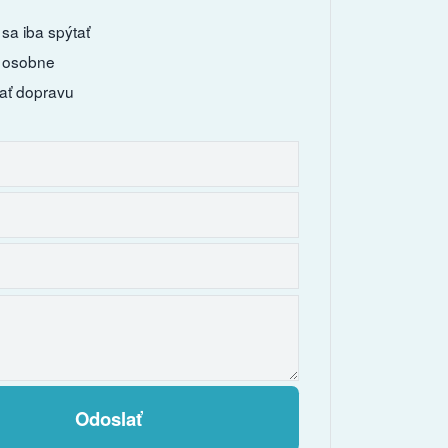
sa iba spýtať
 osobne
ať dopravu
Odoslať