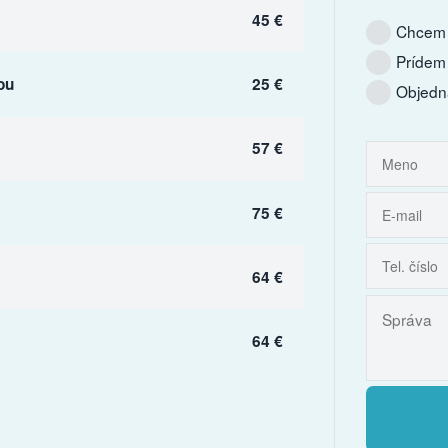
45 €
Chcem 
Prídem
ou
25 €
Objedn
57 €
75 €
64 €
64 €