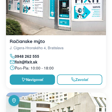
Račianske mýto
J. Cígera-Hronského 4, Bratislava
0948 262 555
fixit@fixit.sk
Pon-Pia: 10:00 - 18:00
Navigovať
Zavolať