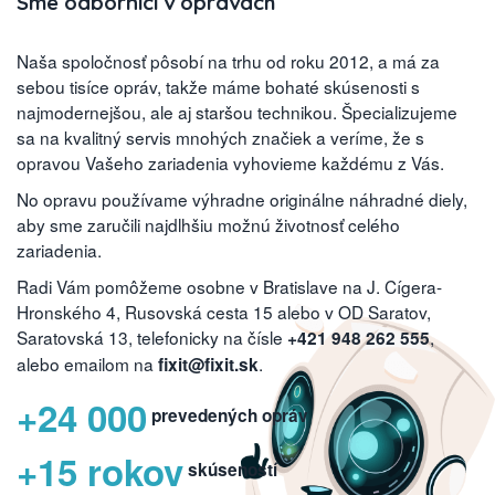
Sme odborníci v opravách
Naša spoločnosť pôsobí na trhu od roku 2012, a má za
sebou tisíce opráv, takže máme bohaté skúsenosti s
najmodernejšou, ale aj staršou technikou. Špecializujeme
sa na kvalitný servis mnohých značiek a veríme, že s
opravou Vašeho zariadenia vyhovieme každému z Vás.
No opravu používame výhradne originálne náhradné diely,
aby sme zaručili najdlhšiu možnú životnosť celého
zariadenia.
Radi Vám pomôžeme osobne v Bratislave na J. Cígera-
Hronského 4, Rusovská cesta 15 alebo v OD Saratov,
Saratovská 13, telefonicky na čísle
,
+421 948 262 555
alebo emailom na
.
fixit@fixit.sk
+24 000
prevedených opráv
+15 rokov
skúseností