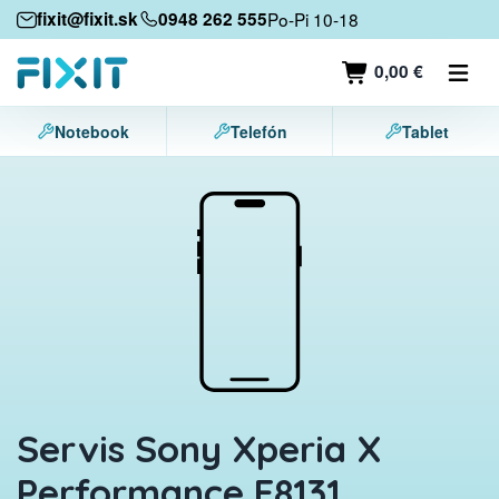
Mobilné zariadenia
fixit@fixit.sk
0948 262 555
Po-Pi 10-18
Mobilné telefóny
0,00 €
Tablety
Notebook
Telefón
Tablet
Notebooky
Herné konzoly
Príslušenstvo
Kontakt
Servis Sony Xperia X
Performance F8131