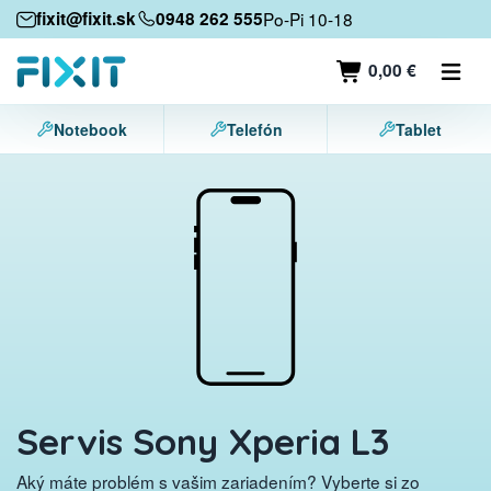
Mobilné zariadenia
fixit@fixit.sk
0948 262 555
Po-Pi 10-18
Mobilné telefóny
0,00 €
Tablety
Notebook
Telefón
Tablet
Notebooky
Herné konzoly
Príslušenstvo
Kontakt
Servis Sony Xperia L3
Aký máte problém s vašim zariadením? Vyberte si zo