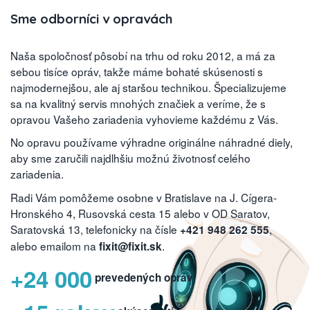
Sme odborníci v opravách
Naša spoločnosť pôsobí na trhu od roku 2012, a má za
sebou tisíce opráv, takže máme bohaté skúsenosti s
najmodernejšou, ale aj staršou technikou. Špecializujeme
sa na kvalitný servis mnohých značiek a veríme, že s
opravou Vašeho zariadenia vyhovieme každému z Vás.
No opravu používame výhradne originálne náhradné diely,
aby sme zaručili najdlhšiu možnú životnosť celého
zariadenia.
Radi Vám pomôžeme osobne v Bratislave na J. Cígera-
Hronského 4, Rusovská cesta 15 alebo v OD Saratov,
Saratovská 13, telefonicky na čísle
,
+421 948 262 555
alebo emailom na
.
fixit@fixit.sk
+24 000
prevedených opráv