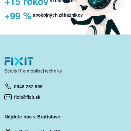
+15 rokov
skúseností
+99 %
spokojných zákazníkov
Servis IT a mobilnej techniky
0948 262 555
fixit@fixit.sk
Nájdete nás v Bratislave