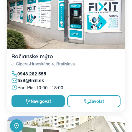
Račianske mýto
J. Cígera-Hronského 4, Bratislava
0948 262 555
fixit@fixit.sk
Pon-Pia: 10:00 - 18:00
Navigovať
Zavolať