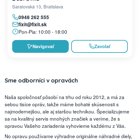
Saratovská 13, Bratislava
0948 262 555
fixit@fixit.sk
Pon-Pia: 10:00 - 18:00
Navigovať
Zavolať
Sme odborníci v opravách
Naša spoločnosť pôsobí na trhu od roku 2012, a má za
sebou tisíce opráv, takže máme bohaté skúsenosti s
najmodernejšou, ale aj staršou technikou. Špecializujeme
sa na kvalitný servis mnohých značiek a veríme, že s
opravou Vašeho zariadenia vyhovieme každému z Vás.
No opravu používame výhradne originálne náhradné diely,