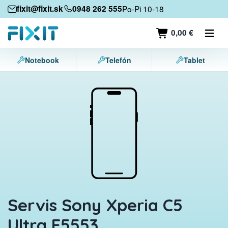
Mobilné zariadenia
fixit@fixit.sk
0948 262 555
Po-Pi 10-18
Mobilné telefóny
0,00 €
Tablety
Notebook
Telefón
Tablet
Notebooky
Herné konzoly
Príslušenstvo
Kontakt
Servis Sony Xperia C5
Ultra E5553