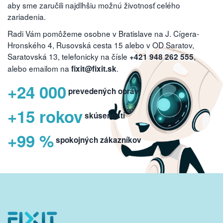
aby sme zaručili najdlhšiu možnú životnosť celého
zariadenia.
Radi Vám pomôžeme osobne v Bratislave na J. Cígera-
Hronského 4, Rusovská cesta 15 alebo v OD Saratov,
Saratovská 13, telefonicky na čísle
,
+421 948 262 555
alebo emailom na
.
fixit@fixit.sk
+24 000
prevedených opráv
+15 rokov
skúseností
+99 %
spokojných zákazníkov