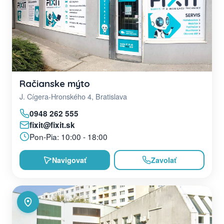
Račianske mýto
J. Cígera-Hronského 4, Bratislava
0948 262 555
fixit@fixit.sk
Pon-Pia: 10:00 - 18:00
Navigovať
Zavolať