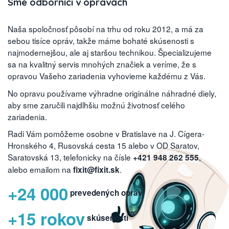
Sme odborníci v opravách
Naša spoločnosť pôsobí na trhu od roku 2012, a má za
sebou tisíce opráv, takže máme bohaté skúsenosti s
najmodernejšou, ale aj staršou technikou. Špecializujeme
sa na kvalitný servis mnohých značiek a veríme, že s
opravou Vašeho zariadenia vyhovieme každému z Vás.
No opravu používame výhradne originálne náhradné diely,
aby sme zaručili najdlhšiu možnú životnosť celého
zariadenia.
Radi Vám pomôžeme osobne v Bratislave na J. Cígera-
Hronského 4, Rusovská cesta 15 alebo v OD Saratov,
Saratovská 13, telefonicky na čísle
,
+421 948 262 555
alebo emailom na
.
fixit@fixit.sk
+24 000
prevedených opráv
+15 rokov
skúseností