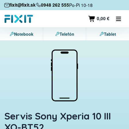
Mobilné zariadenia
fixit@fixit.sk
0948 262 555
Po-Pi 10-18
Mobilné telefóny
0,00 €
Tablety
Notebook
Telefón
Tablet
Notebooky
Herné konzoly
Príslušenstvo
Kontakt
Servis Sony Xperia 10 III
XQ-BT52