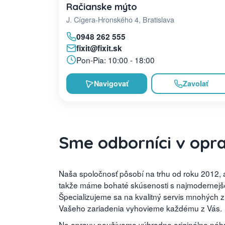
Račianske mýto
J. Cígera-Hronského 4, Bratislava
0948 262 555
fixit@fixit.sk
Pon-Pia: 10:00 - 18:00
Navigovať
Zavolať
Sme odborníci v opr
Naša spoločnosť pôsobí na trhu od roku 2012, a
takže máme bohaté skúsenosti s najmodernejšou
Špecializujeme sa na kvalitný servis mnohých 
Vašeho zariadenia vyhovieme každému z Vás.
No opravu používame výhradne originálne náhra