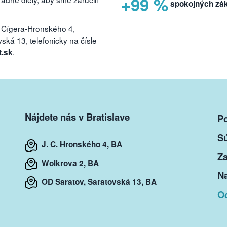
+99 %
spokojných zá
 Cígera-Hronského 4,
ká 13, telefonicky na čísle
.
t.sk
Nájdete nás v Bratislave
P
S
J. C. Hronského 4, BA
Za
Wolkrova 2, BA
Na
OD Saratov, Saratovská 13, BA
O