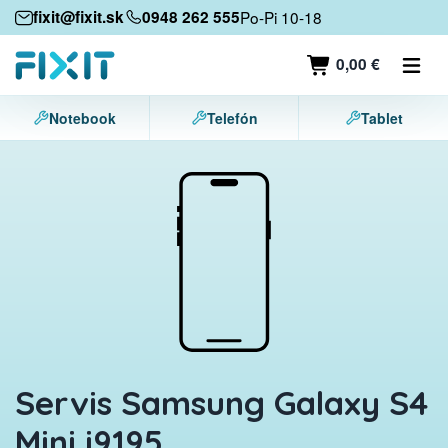
Mobilné zariadenia
fixit@fixit.sk
0948 262 555
Po-Pi 10-18
Mobilné telefóny
0,00 €
Tablety
Notebook
Telefón
Tablet
Notebooky
Herné konzoly
Príslušenstvo
Kontakt
Servis Samsung Galaxy S4
Mini i9195