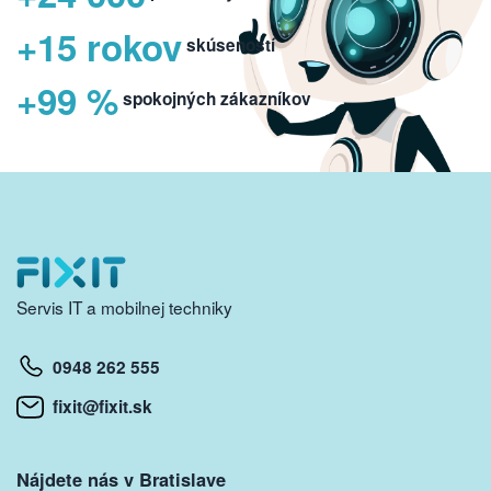
+15 rokov
skúseností
+99 %
spokojných zákazníkov
Servis IT a mobilnej techniky
0948 262 555
fixit@fixit.sk
Nájdete nás v Bratislave