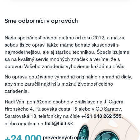
Sme odborníci v opravách
Naša spoločnosť pôsobí na trhu od roku 2012, a má za
sebou tisíce opráv, takže máme bohaté skúsenosti s
najmodernejšou, ale aj staršou technikou. Špecializujeme
sa na kvalitný servis mnohých značiek a veríme, že s
opravou Vašeho zariadenia vyhovieme každému z Vás.
No opravu používame výhradne originálne náhradné diely,
aby sme zaručili najdlhšiu možnú životnosť celého
zariadenia.
Radi Vám pomôžeme osobne v Bratislave na J. Cígera-
Hronského 4, Rusovská cesta 15 alebo v OD Saratov,
Saratovská 13, telefonicky na čísle
,
+421 948 262 555
alebo emailom na
.
fixit@fixit.sk
+24 000
prevedených opráv