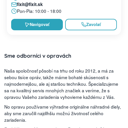
fixit@fixit.sk
Pon-Pia: 10:00 - 18:00
Navigovať
Zavolať
Sme odborníci v opravách
Naša spoločnosť pôsobí na trhu od roku 2012, a má za
sebou tisíce opráv, takže máme bohaté skúsenosti s
najmodernejšou, ale aj staršou technikou. Špecializujeme
sa na kvalitný servis mnohých značiek a veríme, že s
opravou Vašeho zariadenia vyhovieme každému z Vás.
No opravu používame výhradne originálne náhradné diely,
aby sme zaručili najdlhšiu možnú životnosť celého
zariadenia.