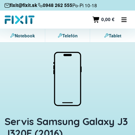
Mobilné zariadenia
fixit@fixit.sk
0948 262 555
Po-Pi 10-18
Mobilné telefóny
0,00 €
Tablety
Notebook
Telefón
Tablet
Notebooky
Herné konzoly
Príslušenstvo
Kontakt
Servis Samsung Galaxy J3
J320F (2016)