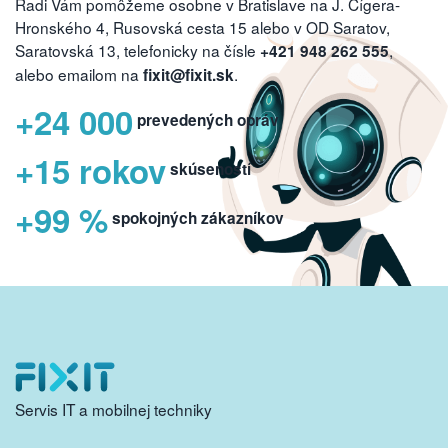
Radi Vám pomôžeme osobne v Bratislave na J. Cígera-
Hronského 4, Rusovská cesta 15 alebo v OD Saratov,
Saratovská 13, telefonicky na čísle
,
+421 948 262 555
alebo emailom na
.
fixit@fixit.sk
+24 000
prevedených opráv
+15 rokov
skúseností
+99 %
spokojných zákazníkov
Servis IT a mobilnej techniky