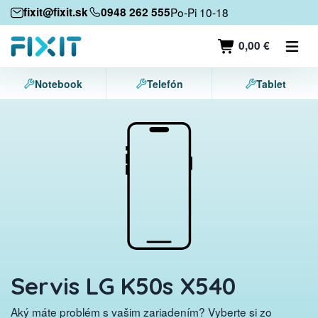
Mobilné zariadenia
fixit@fixit.sk
0948 262 555
Po-Pi 10-18
Mobilné telefóny
0,00 €
Tablety
Notebook
Telefón
Tablet
Notebooky
Herné konzoly
Príslušenstvo
Kontakt
Servis LG K50s X540
Aký máte problém s vašim zariadením? Vyberte si zo