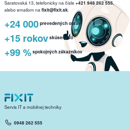
Saratovská 13, telefonicky na čísle
,
+421 948 262 555
alebo emailom na
.
fixit@fixit.sk
+24 000
prevedených opráv
+15 rokov
skúseností
+99 %
spokojných zákazníkov
Servis IT a mobilnej techniky
0948 262 555