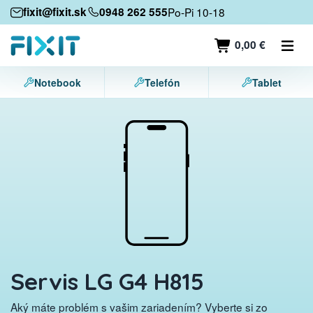
Mobilné zariadenia
fixit@fixit.sk
0948 262 555
Po-Pi 10-18
Mobilné telefóny
0,00 €
Tablety
Notebook
Telefón
Tablet
Notebooky
Herné konzoly
Príslušenstvo
Kontakt
Servis LG G4 H815
Aký máte problém s vašim zariadením? Vyberte si zo