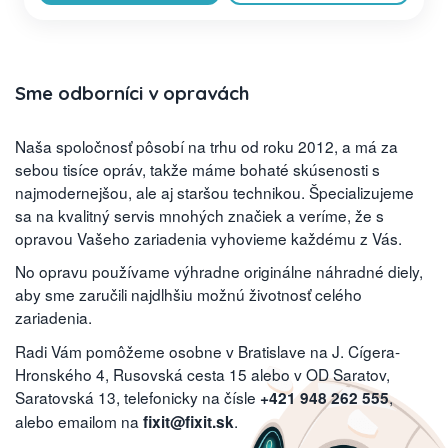
Sme odborníci v opravách
Naša spoločnosť pôsobí na trhu od roku 2012, a má za
sebou tisíce opráv, takže máme bohaté skúsenosti s
najmodernejšou, ale aj staršou technikou. Špecializujeme
sa na kvalitný servis mnohých značiek a veríme, že s
opravou Vašeho zariadenia vyhovieme každému z Vás.
No opravu používame výhradne originálne náhradné diely,
aby sme zaručili najdlhšiu možnú životnosť celého
zariadenia.
Radi Vám pomôžeme osobne v Bratislave na J. Cígera-
Hronského 4, Rusovská cesta 15 alebo v OD Saratov,
Saratovská 13, telefonicky na čísle
,
+421 948 262 555
alebo emailom na
.
fixit@fixit.sk