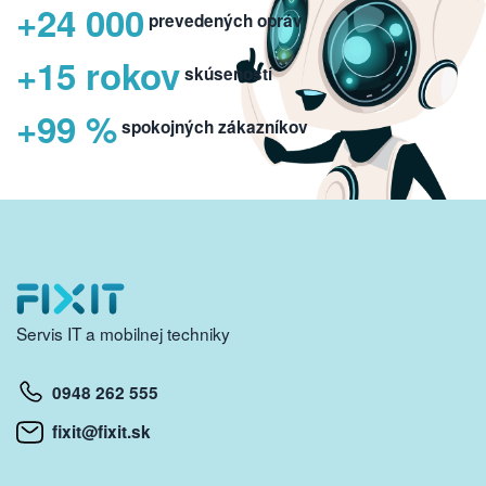
+24 000
prevedených opráv
+15 rokov
skúseností
+99 %
spokojných zákazníkov
Servis IT a mobilnej techniky
0948 262 555
fixit@fixit.sk