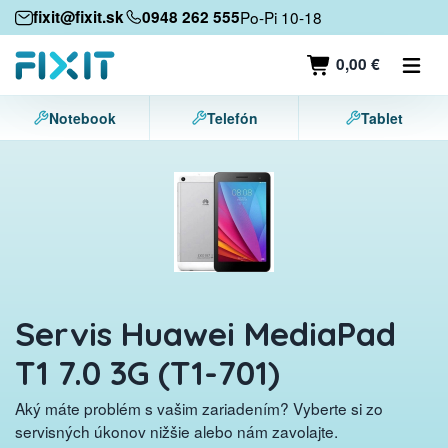
Mobilné zariadenia
fixit@fixit.sk
0948 262 555
Po-Pi 10-18
Mobilné telefóny
0,00 €
Tablety
Notebook
Telefón
Tablet
Notebooky
Herné konzoly
Príslušenstvo
Kontakt
Servis Huawei MediaPad
T1 7.0 3G (T1-701)
Aký máte problém s vašim zariadením? Vyberte si zo
servisných úkonov nižšie alebo nám zavolajte.