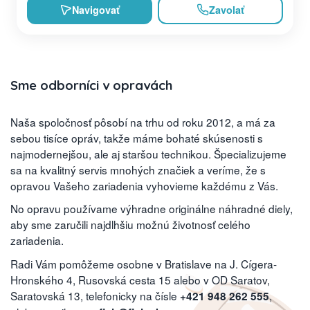
Navigovať
Zavolať
Sme odborníci v opravách
Naša spoločnosť pôsobí na trhu od roku 2012, a má za
sebou tisíce opráv, takže máme bohaté skúsenosti s
najmodernejšou, ale aj staršou technikou. Špecializujeme
sa na kvalitný servis mnohých značiek a veríme, že s
opravou Vašeho zariadenia vyhovieme každému z Vás.
No opravu používame výhradne originálne náhradné diely,
aby sme zaručili najdlhšiu možnú životnosť celého
zariadenia.
Radi Vám pomôžeme osobne v Bratislave na J. Cígera-
Hronského 4, Rusovská cesta 15 alebo v OD Saratov,
Saratovská 13, telefonicky na čísle
,
+421 948 262 555