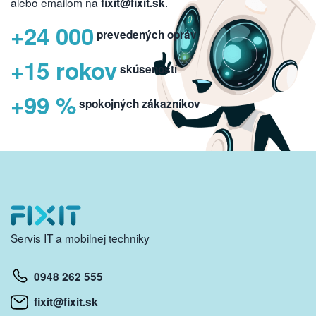
alebo emailom na
.
fixit@fixit.sk
+24 000
prevedených opráv
+15 rokov
skúseností
+99 %
spokojných zákazníkov
Servis IT a mobilnej techniky
0948 262 555
fixit@fixit.sk