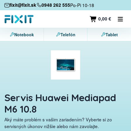
Mobilné zariadenia
fixit@fixit.sk
0948 262 555
Po-Pi 10-18
Mobilné telefóny
0,00 €
Tablety
Notebook
Telefón
Tablet
Notebooky
Herné konzoly
Príslušenstvo
Kontakt
Servis Huawei Mediapad
M6 10.8
Aký máte problém s vašim zariadením? Vyberte si zo
servisných úkonov nižšie alebo nám zavolajte.