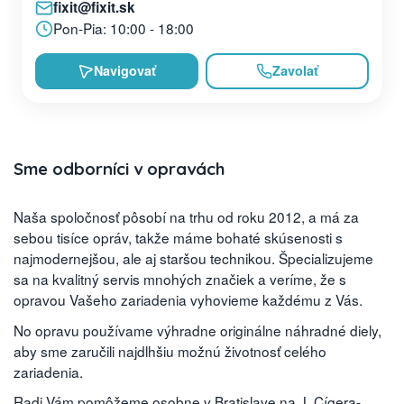
fixit@fixit.sk
Pon-Pia: 10:00 - 18:00
Navigovať
Zavolať
Sme odborníci v opravách
Naša spoločnosť pôsobí na trhu od roku 2012, a má za
sebou tisíce opráv, takže máme bohaté skúsenosti s
najmodernejšou, ale aj staršou technikou. Špecializujeme
sa na kvalitný servis mnohých značiek a veríme, že s
opravou Vašeho zariadenia vyhovieme každému z Vás.
No opravu používame výhradne originálne náhradné diely,
aby sme zaručili najdlhšiu možnú životnosť celého
zariadenia.
Radi Vám pomôžeme osobne v Bratislave na J. Cígera-