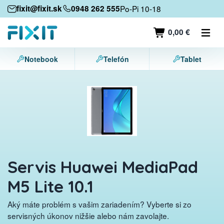
Mobilné zariadenia
fixit@fixit.sk
0948 262 555
Po-Pi 10-18
Mobilné telefóny
0,00 €
Tablety
Notebook
Telefón
Tablet
Notebooky
Herné konzoly
Príslušenstvo
Kontakt
Servis Huawei MediaPad
M5 Lite 10.1
Aký máte problém s vašim zariadením? Vyberte si zo
servisných úkonov nižšie alebo nám zavolajte.