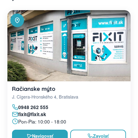
Račianske mýto
J. Cígera-Hronského 4, Bratislava
0948 262 555
fixit@fixit.sk
Pon-Pia: 10:00 - 18:00
Navigovať
Zavolať