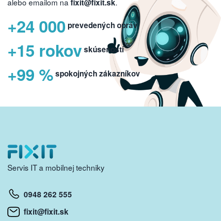
alebo emailom na
.
fixit@fixit.sk
+24 000
prevedených opráv
+15 rokov
skúseností
+99 %
spokojných zákazníkov
Servis IT a mobilnej techniky
0948 262 555
fixit@fixit.sk