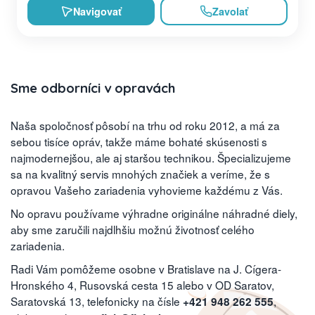
Navigovať
Zavolať
Sme odborníci v opravách
Naša spoločnosť pôsobí na trhu od roku 2012, a má za
sebou tisíce opráv, takže máme bohaté skúsenosti s
najmodernejšou, ale aj staršou technikou. Špecializujeme
sa na kvalitný servis mnohých značiek a veríme, že s
opravou Vašeho zariadenia vyhovieme každému z Vás.
No opravu používame výhradne originálne náhradné diely,
aby sme zaručili najdlhšiu možnú životnosť celého
zariadenia.
Radi Vám pomôžeme osobne v Bratislave na J. Cígera-
Hronského 4, Rusovská cesta 15 alebo v OD Saratov,
Saratovská 13, telefonicky na čísle
,
+421 948 262 555