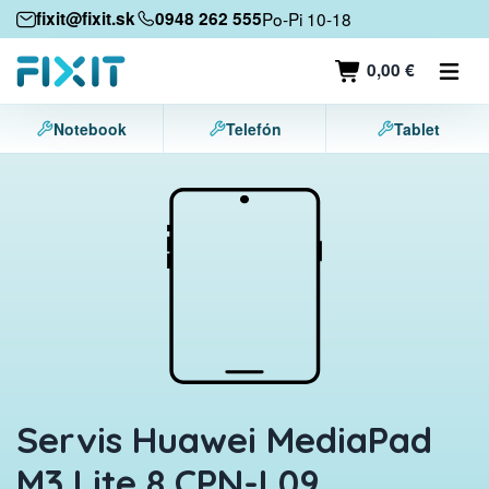
Mobilné zariadenia
fixit@fixit.sk
0948 262 555
Po-Pi 10-18
Mobilné telefóny
0,00 €
Tablety
Notebook
Telefón
Tablet
Notebooky
Herné konzoly
Príslušenstvo
Kontakt
Servis Huawei MediaPad
M3 Lite 8 CPN-L09