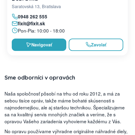
Saratovská 13, Bratislava
0948 262 555
fixit@fixit.sk
Pon-Pia: 10:00 - 18:00
Navigovať
Zavolať
Sme odborníci v opravách
Naša spoločnosť pôsobí na trhu od roku 2012, a má za
sebou tisíce opráv, takže máme bohaté skúsenosti s
najmodernejšou, ale aj staršou technikou. Špecializujeme
sa na kvalitný servis mnohých značiek a veríme, že s
opravou Vašeho zariadenia vyhovieme každému z Vás.
No opravu používame výhradne originálne náhradné diely,