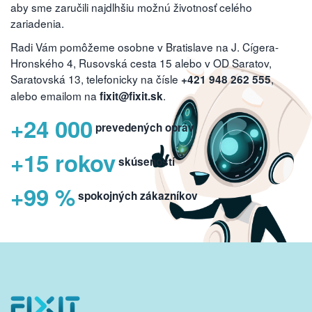
aby sme zaručili najdlhšiu možnú životnosť celého
zariadenia.
Radi Vám pomôžeme osobne v Bratislave na J. Cígera-
Hronského 4, Rusovská cesta 15 alebo v OD Saratov,
Saratovská 13, telefonicky na čísle
,
+421 948 262 555
alebo emailom na
.
fixit@fixit.sk
+24 000
prevedených opráv
+15 rokov
skúseností
+99 %
spokojných zákazníkov