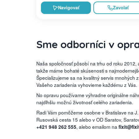
Navigovať
Zavolať
Sme odborníci v opr
Naša spoločnosť pôsobí na trhu od roku 2012, a
takže máme bohaté skúsenosti s najmodernejšou
Špecializujeme sa na kvalitný servis mnohých 
Vašeho zariadenia vyhovieme každému z Vás.
No opravu používame výhradne originálne náhra
najdlhšiu možnú životnosť celého zariadenia.
Radi Vám pomôžeme osobne v Bratislave na J.
Rusovská cesta 15 alebo v OD Saratov, Saratovs
, alebo emailom na
+421 948 262 555
fixit@fixi