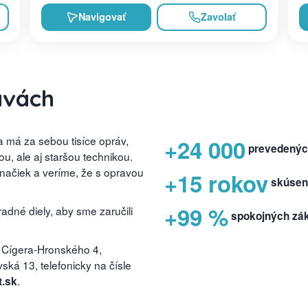
Navigovať
Zavolať
avách
 má za sebou tisíce opráv,
+24 000
prevedenýc
, ale aj staršou technikou.
značiek a veríme, že s opravou
+15 rokov
skúsen
+99 %
dné diely, aby sme zaručili
spokojných zá
 Cígera-Hronského 4,
ká 13, telefonicky na čísle
.
t.sk