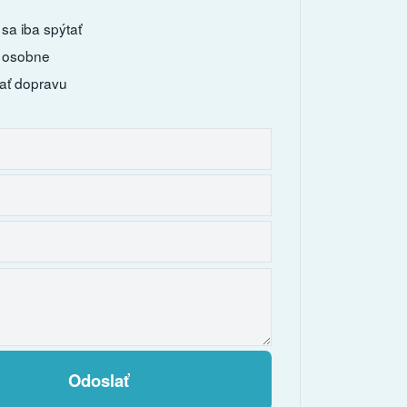
sa iba spýtať
 osobne
ať dopravu
Odoslať