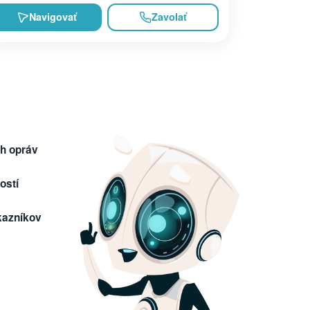
Navigovať
Zavolať
h opráv
ostí
kazníkov