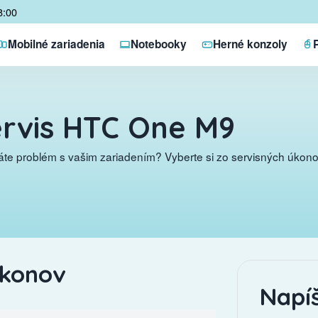
8:00
Mobilné zariadenia
Notebooky
Herné konzoly
rvis HTC One M9
te problém s vašim zariadením? Vyberte si zo servisných úkonov
úkonov
Napí