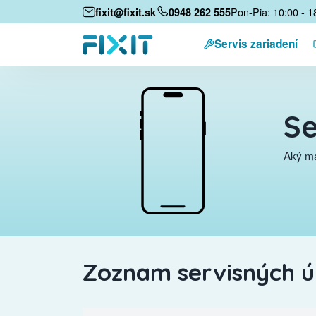
Pon-Pia: 10:00 - 1
fixit@fixit.sk
0948 262 555
Servis zariadení
Se
Aký má
Zoznam servisných 