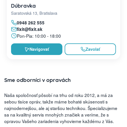
Dúbravka
Saratovská 13, Bratislava
0948 262 555
fixit@fixit.sk
Pon-Pia: 10:00 - 18:00
Navigovať
Zavolať
Sme odborníci v opravách
Naša spoločnosť pôsobí na trhu od roku 2012, a má za
sebou tisíce opráv, takže máme bohaté skúsenosti s
najmodernejšou, ale aj staršou technikou. Špecializujeme
sa na kvalitný servis mnohých značiek a veríme, že s
opravou Vašeho zariadenia vyhovieme každému z Vás.