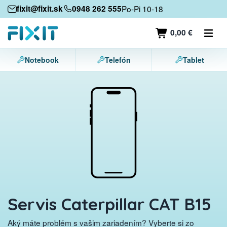
Mobilné zariadenia
fixit@fixit.sk
0948 262 555
Po-Pi 10-18
Mobilné telefóny
0,00 €
Tablety
Notebook
Telefón
Tablet
Notebooky
Herné konzoly
Príslušenstvo
Kontakt
Servis Caterpillar CAT B15
Aký máte problém s vašim zariadením? Vyberte si zo