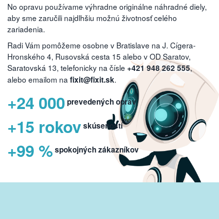
No opravu používame výhradne originálne náhradné diely,
aby sme zaručili najdlhšiu možnú životnosť celého
zariadenia.
Radi Vám pomôžeme osobne v Bratislave na J. Cígera-
Hronského 4, Rusovská cesta 15 alebo v OD Saratov,
Saratovská 13, telefonicky na čísle
,
+421 948 262 555
alebo emailom na
.
fixit@fixit.sk
+24 000
prevedených opráv
+15 rokov
skúseností
+99 %
spokojných zákazníkov