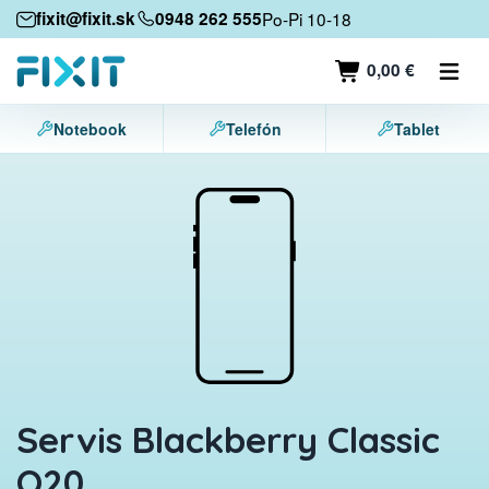
Mobilné zariadenia
fixit@fixit.sk
0948 262 555
Po-Pi 10-18
Mobilné telefóny
0,00 €
Tablety
Notebook
Telefón
Tablet
Notebooky
Herné konzoly
Príslušenstvo
Kontakt
Servis Blackberry Classic
Q20