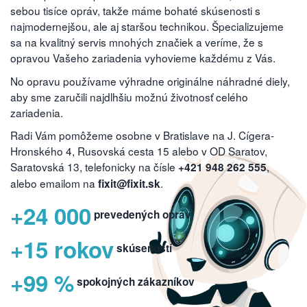
sebou tisíce opráv, takže máme bohaté skúsenosti s
najmodernejšou, ale aj staršou technikou. Špecializujeme
sa na kvalitný servis mnohých značiek a veríme, že s
opravou Vašeho zariadenia vyhovieme každému z Vás.
No opravu používame výhradne originálne náhradné diely,
aby sme zaručili najdlhšiu možnú životnosť celého
zariadenia.
Radi Vám pomôžeme osobne v Bratislave na J. Cígera-
Hronského 4, Rusovská cesta 15 alebo v OD Saratov,
Saratovská 13, telefonicky na čísle
,
+421 948 262 555
alebo emailom na
.
fixit@fixit.sk
+24 000
prevedených opráv
+15 rokov
skúseností
+99 %
spokojných zákazníkov