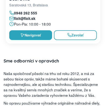
Saratovská 13, Bratislava
0948 262 555
fixit@fixit.sk
Pon-Pia: 10:00 - 18:00
Navigovať
Zavolať
Sme odborníci v opravách
Naša spoločnosť pôsobí na trhu od roku 2012, a má za
sebou tisíce opráv, takže máme bohaté skúsenosti s
najmodernejšou, ale aj staršou technikou. Špecializujeme
sa na kvalitný servis mnohých značiek a veríme, že s
opravou Vašeho zariadenia vyhovieme každému z Vás.
No opravu používame výhradne originálne náhradné diely,