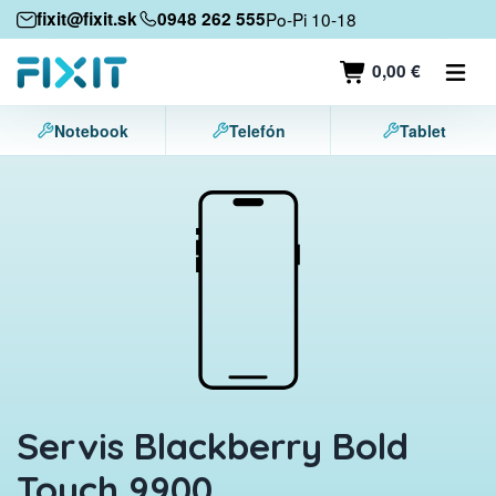
Mobilné zariadenia
fixit@fixit.sk
0948 262 555
Po-Pi 10-18
Mobilné telefóny
0,00 €
Tablety
Notebook
Telefón
Tablet
Notebooky
Herné konzoly
Príslušenstvo
Kontakt
Servis Blackberry Bold
Touch 9900