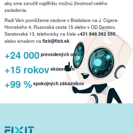
aby sme zaručili najdlhšiu možnú životnosť celého
zariadenia.
Radi Vám pomôžeme osobne v Bratislave na J. Cígera-
Hronského 4, Rusovská cesta 15 alebo v OD Saratov,
Saratovská 13, telefonicky na čísle
,
+421 948 262 555
alebo emailom na
.
fixit@fixit.sk
+24 000
prevedených opráv
+15 rokov
skúseností
+99 %
spokojných zákazníkov