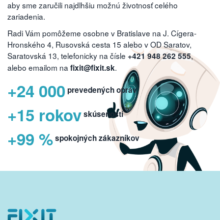
aby sme zaručili najdlhšiu možnú životnosť celého
zariadenia.
Radi Vám pomôžeme osobne v Bratislave na J. Cígera-
Hronského 4, Rusovská cesta 15 alebo v OD Saratov,
Saratovská 13, telefonicky na čísle
,
+421 948 262 555
alebo emailom na
.
fixit@fixit.sk
+24 000
prevedených opráv
+15 rokov
skúseností
+99 %
spokojných zákazníkov