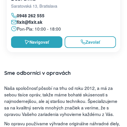
Saratovská 13, Bratislava
0948 262 555
fixit@fixit.sk
Pon-Pia: 10:00 - 18:00
Navigovať
Zavolať
Sme odborníci v opravách
Naša spoločnosť pôsobí na trhu od roku 2012, a má za
sebou tisíce opráv, takže máme bohaté skúsenosti s
najmodernejšou, ale aj staršou technikou. Špecializujeme
sa na kvalitný servis mnohých značiek a veríme, že s
opravou Vašeho zariadenia vyhovieme každému z Vás.
No opravu používame výhradne originálne náhradné diely,