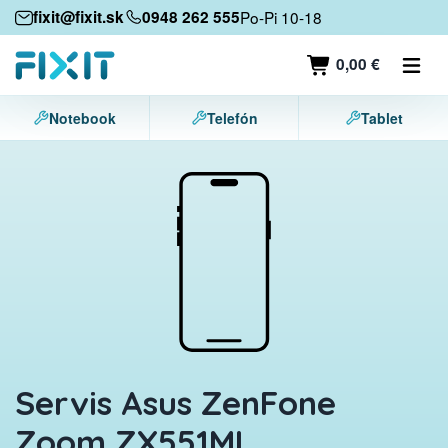
Mobilné zariadenia
fixit@fixit.sk
0948 262 555
Po-Pi 10-18
Mobilné telefóny
0,00 €
Tablety
Notebook
Telefón
Tablet
Notebooky
Herné konzoly
Príslušenstvo
Kontakt
Servis Asus ZenFone
Zoom ZX551ML