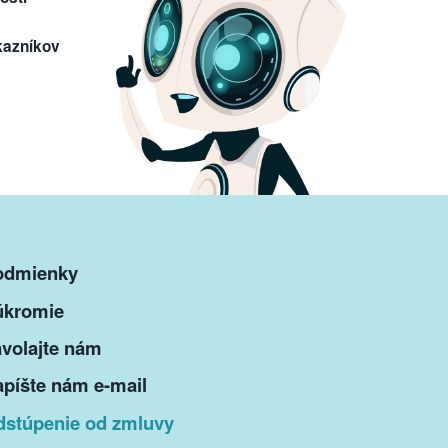
kazníkov
odmienky
úkromie
volajte nám
píšte nám e-mail
dstúpenie od zmluvy