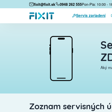
Pon-Pia: 10:00 - 1
fixit@fixit.sk
0948 262 555
Servis zariadení
Se
Z
Aký má
Zoznam servisných 