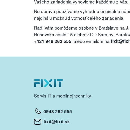
Vašeho zariadenia vyhovieme každému z Vás.
No opravu používame výhradne originálne náhra
najdlhšiu možnú životnosť celého zariadenia.
Radi Vám pomôžeme osobne v Bratislave na J.
Rusovská cesta 15 alebo v OD Saratov, Saratovs
, alebo emailom na
+421 948 262 555
fixit@fixi
Servis IT a mobilnej techniky
0948 262 555
fixit@fixit.sk