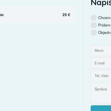
Napí
ou
25 €
Chcem 
Prídem
Objedn