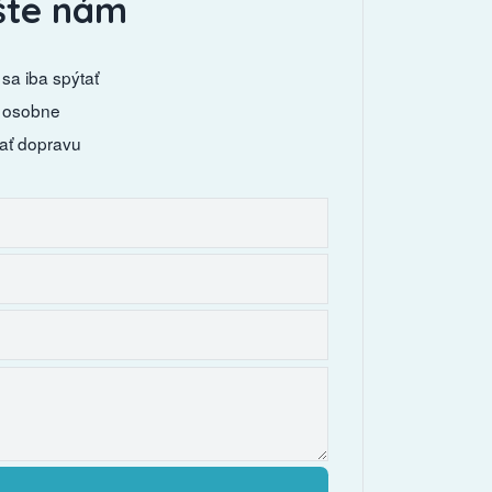
šte nám
sa iba spýtať
 osobne
ať dopravu