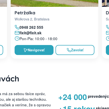
D
Petržalka
Sa
Wolkrova 2, Bratislava
0948 262 555
fixit@fixit.sk
Pon-Pia: 10:00 - 18:00
Navigovať
Zavolať
avách
 má za sebou tisíce opráv,
+24 000
prevedenýc
, ale aj staršou technikou.
značiek a veríme, že s opravou
+15 rokov
skúsen