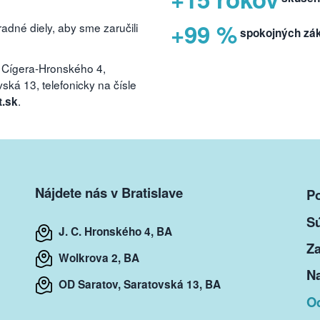
+99 %
dné diely, aby sme zaručili
spokojných zá
 Cígera-Hronského 4,
ká 13, telefonicky na čísle
.
t.sk
Nájdete nás v Bratislave
P
S
J. C. Hronského 4, BA
Za
Wolkrova 2, BA
Na
OD Saratov, Saratovská 13, BA
O