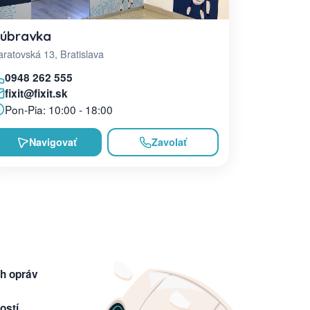
úbravka
ratovská 13, Bratislava
0948 262 555
fixit@fixit.sk
Pon-Pia: 10:00 - 18:00
Navigovať
Zavolať
h opráv
ostí