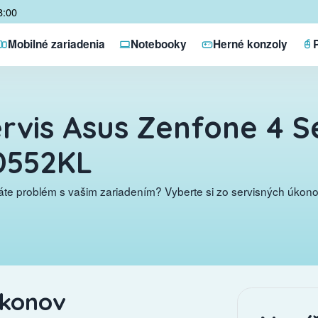
8:00
Mobilné zariadenia
Notebooky
Herné konzoly
rvis Asus Zenfone 4 Se
D552KL
te problém s vašim zariadením? Vyberte si zo servisných úkonov
úkonov