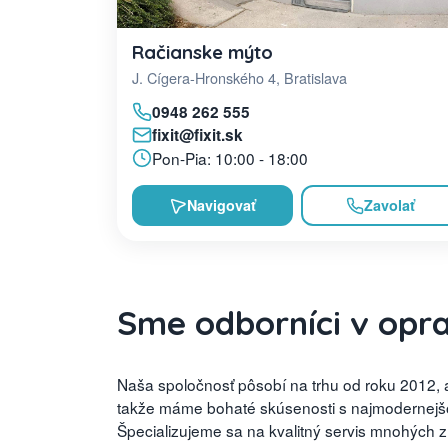
Račianske mýto
J. Cígera-Hronského 4, Bratislava
0948 262 555
fixit@fixit.sk
Pon-Pia: 10:00 - 18:00
Navigovať
Zavolať
Sme odborníci v opr
Naša spoločnosť pôsobí na trhu od roku 2012, a
takže máme bohaté skúsenosti s najmodernejšou
Špecializujeme sa na kvalitný servis mnohých 