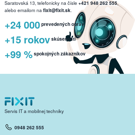
Saratovská 13, telefonicky na čísle
,
+421 948 262 555
alebo emailom na
.
fixit@fixit.sk
+24 000
prevedených opráv
+15 rokov
skúseností
+99 %
spokojných zákazníkov
Servis IT a mobilnej techniky
0948 262 555