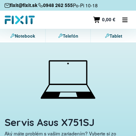
Mobilné zariadenia
fixit@fixit.sk
0948 262 555
Po-Pi 10-18
Mobilné telefóny
0,00 €
Tablety
Notebook
Telefón
Tablet
Notebooky
Herné konzoly
Príslušenstvo
Kontakt
Servis Asus X751SJ
Aký máte problém s vašim zariadením? Vyberte si zo