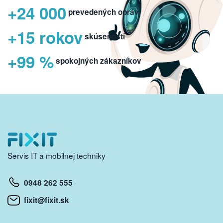
+24 000
prevedených opráv
+15 rokov
skúseností
+99 %
spokojných zákazníkov
Servis IT a mobilnej techniky
0948 262 555
fixit@fixit.sk