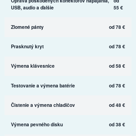
Oprava poškodených konektorov napájania,
od
USB, audio a ďalšie
55 €
Zlomené pánty
od 78 €
Prasknutý kryt
od 78 €
Výmena klávesnice
od 58 €
Testovanie a výmena batérie
od 78 €
Čistenie a výmena chladičov
od 48 €
Výmena pevného disku
od 38 €