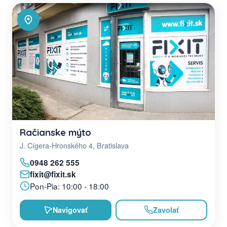
Račianske mýto
J. Cígera-Hronského 4, Bratislava
0948 262 555
fixit@fixit.sk
Pon-Pia: 10:00 - 18:00
Navigovať
Zavolať