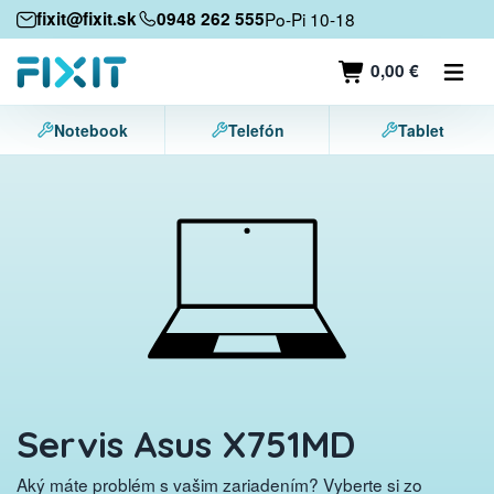
Mobilné zariadenia
fixit@fixit.sk
0948 262 555
Po-Pi 10-18
Mobilné telefóny
0,00 €
Tablety
Notebook
Telefón
Tablet
Notebooky
Herné konzoly
Príslušenstvo
Kontakt
Servis Asus X751MD
Aký máte problém s vašim zariadením? Vyberte si zo