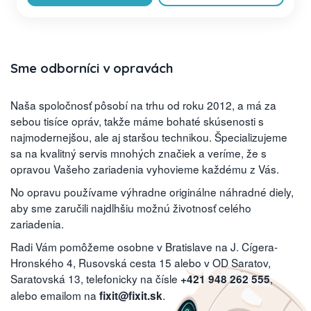
Sme odborníci v opravách
Naša spoločnosť pôsobí na trhu od roku 2012, a má za
sebou tisíce opráv, takže máme bohaté skúsenosti s
najmodernejšou, ale aj staršou technikou. Špecializujeme
sa na kvalitný servis mnohých značiek a veríme, že s
opravou Vašeho zariadenia vyhovieme každému z Vás.
No opravu používame výhradne originálne náhradné diely,
aby sme zaručili najdlhšiu možnú životnosť celého
zariadenia.
Radi Vám pomôžeme osobne v Bratislave na J. Cígera-
Hronského 4, Rusovská cesta 15 alebo v OD Saratov,
Saratovská 13, telefonicky na čísle
,
+421 948 262 555
alebo emailom na
.
fixit@fixit.sk