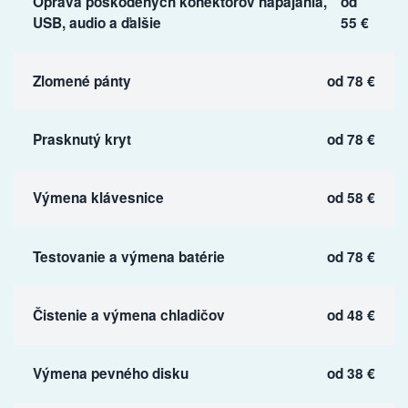
Oprava poškodených konektorov napájania,
od
USB, audio a ďalšie
55 €
Zlomené pánty
od 78 €
Prasknutý kryt
od 78 €
Výmena klávesnice
od 58 €
Testovanie a výmena batérie
od 78 €
Čistenie a výmena chladičov
od 48 €
Výmena pevného disku
od 38 €