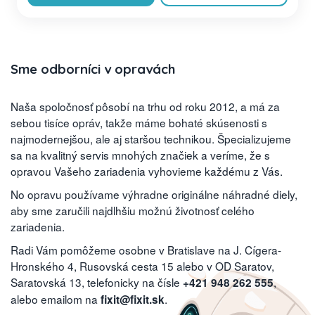
Sme odborníci v opravách
Naša spoločnosť pôsobí na trhu od roku 2012, a má za
sebou tisíce opráv, takže máme bohaté skúsenosti s
najmodernejšou, ale aj staršou technikou. Špecializujeme
sa na kvalitný servis mnohých značiek a veríme, že s
opravou Vašeho zariadenia vyhovieme každému z Vás.
No opravu používame výhradne originálne náhradné diely,
aby sme zaručili najdlhšiu možnú životnosť celého
zariadenia.
Radi Vám pomôžeme osobne v Bratislave na J. Cígera-
Hronského 4, Rusovská cesta 15 alebo v OD Saratov,
Saratovská 13, telefonicky na čísle
,
+421 948 262 555
alebo emailom na
.
fixit@fixit.sk