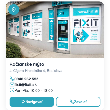
Račianske mýto
J. Cígera-Hronského 4, Bratislava
0948 262 555
fixit@fixit.sk
Pon-Pia: 10:00 - 18:00
Navigovať
Zavolať