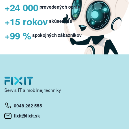
+24 000
prevedených opráv
+15 rokov
skúseností
+99 %
spokojných zákazníkov
Servis IT a mobilnej techniky
0948 262 555
fixit@fixit.sk