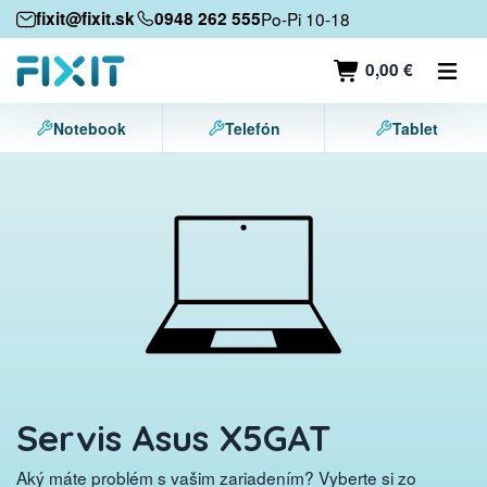
Mobilné zariadenia
fixit@fixit.sk
0948 262 555
Po-Pi 10-18
Mobilné telefóny
0,00 €
Tablety
Notebook
Telefón
Tablet
Notebooky
Herné konzoly
Príslušenstvo
Kontakt
Servis Asus X5GAT
Aký máte problém s vašim zariadením? Vyberte si zo