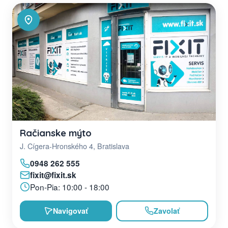
Račianske mýto
J. Cígera-Hronského 4, Bratislava
0948 262 555
fixit@fixit.sk
Pon-Pia: 10:00 - 18:00
Navigovať
Zavolať