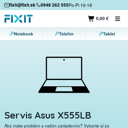
Mobilné zariadenia
fixit@fixit.sk
0948 262 555
Po-Pi 10-18
Mobilné telefóny
0,00 €
Tablety
Notebook
Telefón
Tablet
Notebooky
Herné konzoly
Príslušenstvo
Kontakt
Servis Asus X555LB
Aký máte problém s vašim zariadením? Vyberte si zo