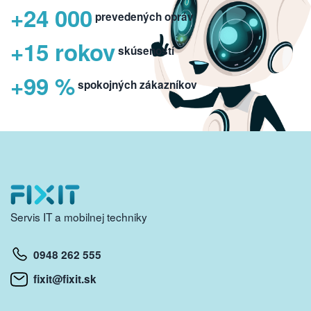
+24 000
prevedených opráv
+15 rokov
skúseností
+99 %
spokojných zákazníkov
Servis IT a mobilnej techniky
0948 262 555
fixit@fixit.sk