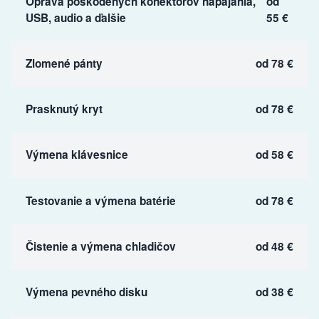
Oprava poškodených konektorov napájania,
od
USB, audio a ďalšie
55 €
Zlomené pánty
od 78 €
Prasknutý kryt
od 78 €
Výmena klávesnice
od 58 €
Testovanie a výmena batérie
od 78 €
Čistenie a výmena chladičov
od 48 €
Výmena pevného disku
od 38 €