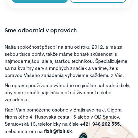
Sme odborníci v opravách
Naša spoločnosť pôsobí na trhu od roku 2012, a má za
sebou tisíce opráv, takže máme bohaté skúsenosti s
najmodernejšou, ale aj staršou technikou. Špecializujeme
sa na kvalitný servis mnohých značiek a veríme, že s
opravou Vašeho zariadenia vyhovieme každému z Vás.
No opravu používame výhradne originálne náhradné diely,
aby sme zaručili najdlhšiu možnú životnosť celého
zariadenia.
Radi Vám pomôžeme osobne v Bratislave na J. Cígera-
Hronského 4, Rusovská cesta 15 alebo v OD Saratov,
Saratovská 13, telefonicky na čísle
,
+421 948 262 555
alebo emailom na
.
fixit@fixit.sk