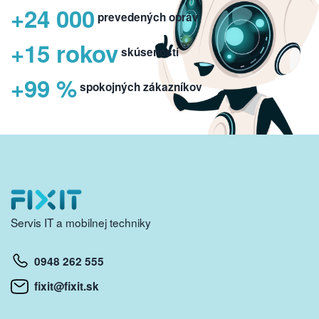
+24 000
prevedených opráv
+15 rokov
skúseností
+99 %
spokojných zákazníkov
Servis IT a mobilnej techniky
0948 262 555
fixit@fixit.sk