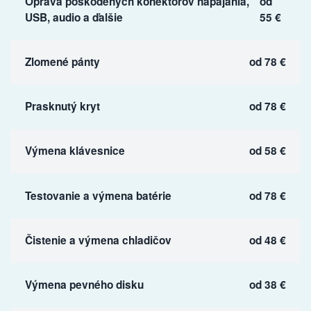
Oprava poškodených konektorov napájania,
od
USB, audio a ďalšie
55 €
Zlomené pánty
od 78 €
Prasknutý kryt
od 78 €
Výmena klávesnice
od 58 €
Testovanie a výmena batérie
od 78 €
Čistenie a výmena chladičov
od 48 €
Výmena pevného disku
od 38 €