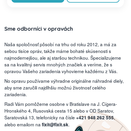
Sme odborníci v opravách
Naša spoločnosť pôsobí na trhu od roku 2012, a má za
sebou tisíce opráv, takže máme bohaté skúsenosti s
najmodernejšou, ale aj staršou technikou. Špecializujeme
sa na kvalitný servis mnohých značiek a veríme, že s
opravou Vašeho zariadenia vyhovieme každému z Vás.
No opravu používame výhradne originálne náhradné diely,
aby sme zaručili najdlhšiu možnú životnosť celého
zariadenia.
Radi Vám pomôžeme osobne v Bratislave na J. Cígera-
Hronského 4, Rusovská cesta 15 alebo v OD Saratov,
Saratovská 13, telefonicky na čísle
,
+421 948 262 555
alebo emailom na
.
fixit@fixit.sk