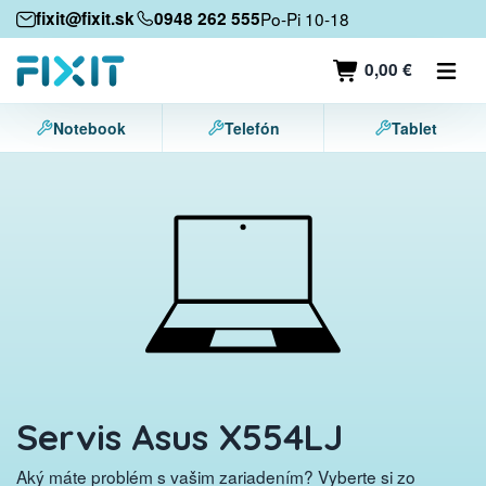
Mobilné zariadenia
fixit@fixit.sk
0948 262 555
Po-Pi 10-18
Mobilné telefóny
0,00 €
Tablety
Notebook
Telefón
Tablet
Notebooky
Herné konzoly
Príslušenstvo
Kontakt
Servis Asus X554LJ
Aký máte problém s vašim zariadením? Vyberte si zo