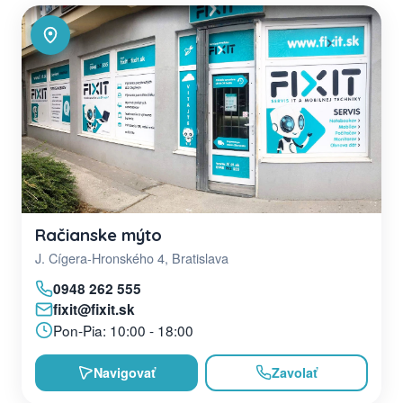
Račianske mýto
J. Cígera-Hronského 4, Bratislava
0948 262 555
fixit@fixit.sk
Pon-Pia: 10:00 - 18:00
Navigovať
Zavolať