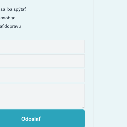
sa iba spýtať
 osobne
ať dopravu
Odoslať