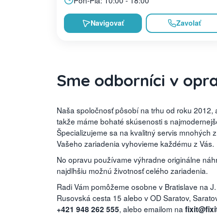
Navigovať
Zavolať
Sme odborníci v opr
Naša spoločnosť pôsobí na trhu od roku 2012, a
takže máme bohaté skúsenosti s najmodernejšou
Špecializujeme sa na kvalitný servis mnohých 
Vašeho zariadenia vyhovieme každému z Vás.
No opravu používame výhradne originálne náhra
najdlhšiu možnú životnosť celého zariadenia.
Radi Vám pomôžeme osobne v Bratislave na J.
Rusovská cesta 15 alebo v OD Saratov, Saratovs
, alebo emailom na
+421 948 262 555
fixit@fixi