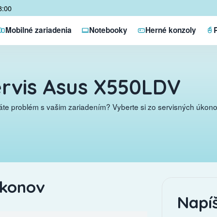
8:00
Mobilné zariadenia
Notebooky
Herné konzoly
rvis Asus X550LDV
te problém s vašim zariadením? Vyberte si zo servisných úkonov
úkonov
Napí