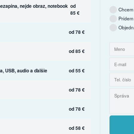
ezapína, nejde obraz, notebook
od
Chcem 
85 €
Prídem
Objedn
od 78 €
od 85 €
, USB, audio a ďalšie
od 55 €
od 78 €
od 78 €
od 58 €