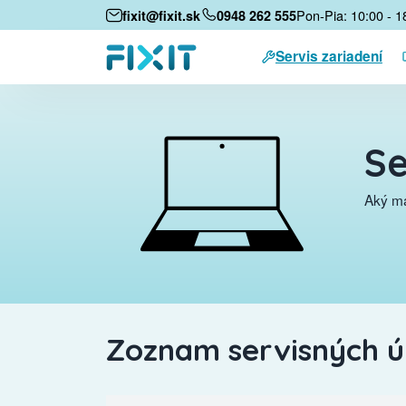
Pon-Pia: 10:00 - 1
fixit@fixit.sk
0948 262 555
Servis zariadení
Se
Aký má
Zoznam servisných 