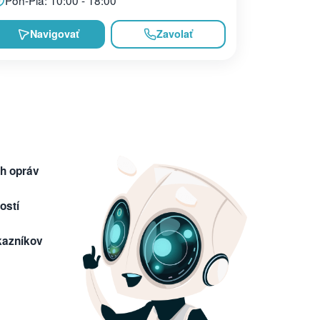
Navigovať
Zavolať
h opráv
ostí
kazníkov