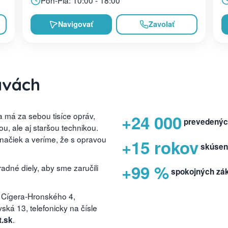
Pon-Pia: 10:00 - 18:00
Navigovať
Zavolať
avách
 má za sebou tisíce opráv,
+24 000
prevedenýc
, ale aj staršou technikou.
značiek a veríme, že s opravou
+15 rokov
skúsen
+99 %
dné diely, aby sme zaručili
spokojných zá
 Cígera-Hronského 4,
ká 13, telefonicky na čísle
.
t.sk