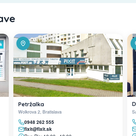
lave
D
Petržalka
Sa
Wolkrova 2, Bratislava
0948 262 555
fixit@fixit.sk