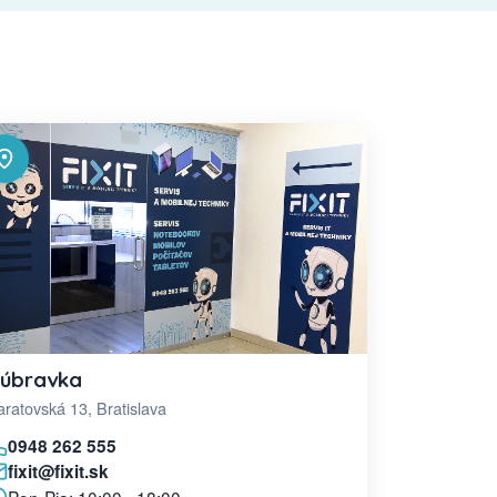
úbravka
ratovská 13, Bratislava
0948 262 555
fixit@fixit.sk
Pon-Pia: 10:00 - 18:00