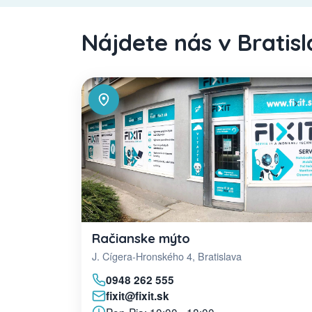
Nájdete nás v Bratis
Račianske mýto
J. Cígera-Hronského 4, Bratislava
0948 262 555
fixit@fixit.sk
Pon-Pia: 10:00 - 18:00