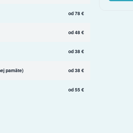
od 78 €
od 48 €
od 38 €
ej pamäte)
od 38 €
od 55 €