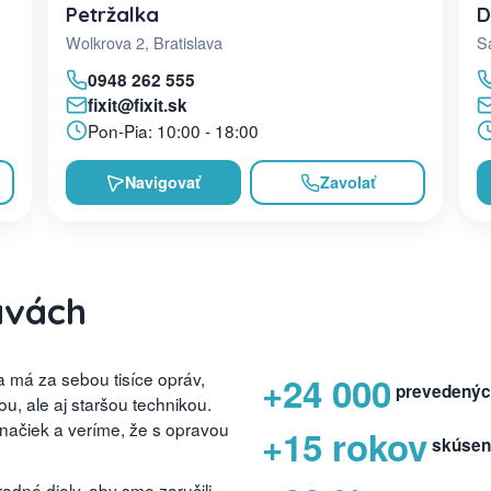
D
Petržalka
Sa
Wolkrova 2, Bratislava
0948 262 555
fixit@fixit.sk
Pon-Pia: 10:00 - 18:00
Navigovať
Zavolať
avách
 má za sebou tisíce opráv,
+24 000
prevedenýc
, ale aj staršou technikou.
značiek a veríme, že s opravou
+15 rokov
skúsen
dné diely, aby sme zaručili