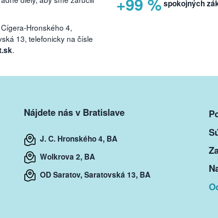
+99 %
spokojných zá
 Cígera-Hronského 4,
ká 13, telefonicky na čísle
.
t.sk
Nájdete nás v Bratislave
P
S
J. C. Hronského 4, BA
Za
Wolkrova 2, BA
Na
OD Saratov, Saratovská 13, BA
O