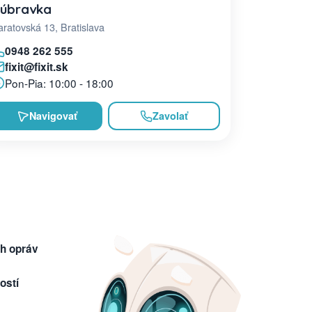
úbravka
ratovská 13, Bratislava
0948 262 555
fixit@fixit.sk
Pon-Pia: 10:00 - 18:00
Navigovať
Zavolať
h opráv
ostí