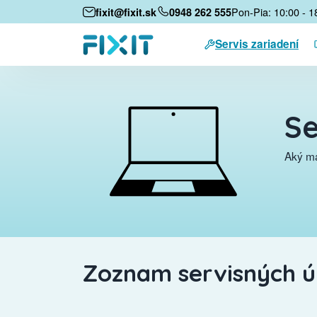
Pon-Pia: 10:00 - 1
fixit@fixit.sk
0948 262 555
Servis zariadení
Se
Aký má
Zoznam servisných 