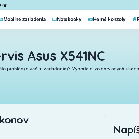
8:00
Mobilné zariadenia
Notebooky
Herné konzoly
rvis Asus X541NC
te problém s vašim zariadením? Vyberte si zo servisných úkonov
úkonov
Napí