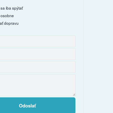
sa iba spýtať
 osobne
ať dopravu
Odoslať