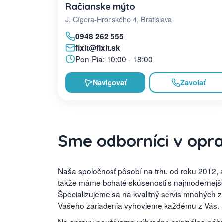
Račianske mýto
J. Cígera-Hronského 4, Bratislava
0948 262 555
fixit@fixit.sk
Pon-Pia: 10:00 - 18:00
Navigovať
Zavolať
Sme odborníci v opr
Naša spoločnosť pôsobí na trhu od roku 2012, a
takže máme bohaté skúsenosti s najmodernejšou
Špecializujeme sa na kvalitný servis mnohých 
Vašeho zariadenia vyhovieme každému z Vás.
No opravu používame výhradne originálne náhra