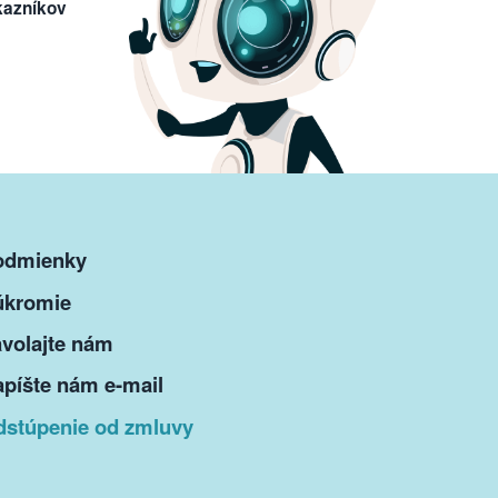
kazníkov
odmienky
úkromie
volajte nám
píšte nám e-mail
dstúpenie od zmluvy