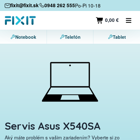
Mobilné zariadenia
fixit@fixit.sk
0948 262 555
Po-Pi 10-18
Mobilné telefóny
0,00 €
Tablety
Notebook
Telefón
Tablet
Notebooky
Herné konzoly
Príslušenstvo
Kontakt
Servis Asus X540SA
Aký máte problém s vašim zariadením? Vyberte si zo