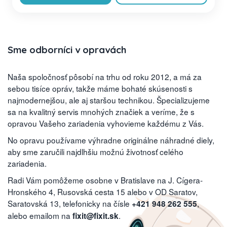
Sme odborníci v opravách
Naša spoločnosť pôsobí na trhu od roku 2012, a má za
sebou tisíce opráv, takže máme bohaté skúsenosti s
najmodernejšou, ale aj staršou technikou. Špecializujeme
sa na kvalitný servis mnohých značiek a veríme, že s
opravou Vašeho zariadenia vyhovieme každému z Vás.
No opravu používame výhradne originálne náhradné diely,
aby sme zaručili najdlhšiu možnú životnosť celého
zariadenia.
Radi Vám pomôžeme osobne v Bratislave na J. Cígera-
Hronského 4, Rusovská cesta 15 alebo v OD Saratov,
Saratovská 13, telefonicky na čísle
,
+421 948 262 555
alebo emailom na
.
fixit@fixit.sk