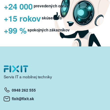
+24 000
prevedených opráv
+15 rokov
skúseností
+99 %
spokojných zákazníkov
Servis IT a mobilnej techniky
0948 262 555
fixit@fixit.sk