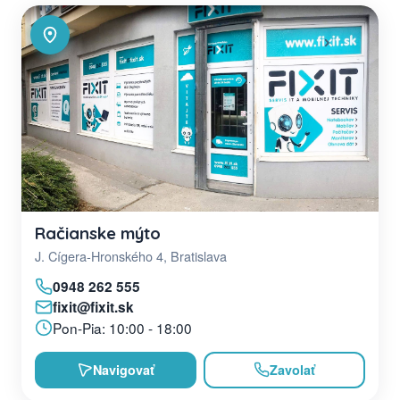
Račianske mýto
J. Cígera-Hronského 4, Bratislava
0948 262 555
fixit@fixit.sk
Pon-Pia: 10:00 - 18:00
Navigovať
Zavolať