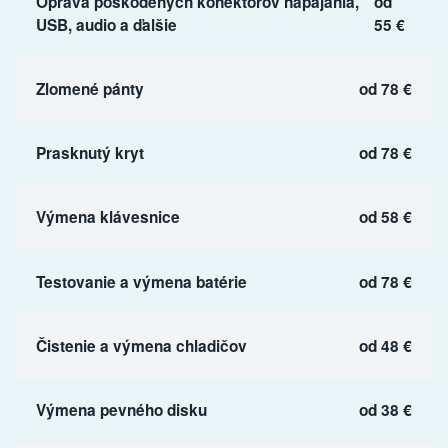
Oprava poškodených konektorov napájania,
od
USB, audio a ďalšie
55 €
Zlomené pánty
od 78 €
Prasknutý kryt
od 78 €
Výmena klávesnice
od 58 €
Testovanie a výmena batérie
od 78 €
Čistenie a výmena chladičov
od 48 €
Výmena pevného disku
od 38 €