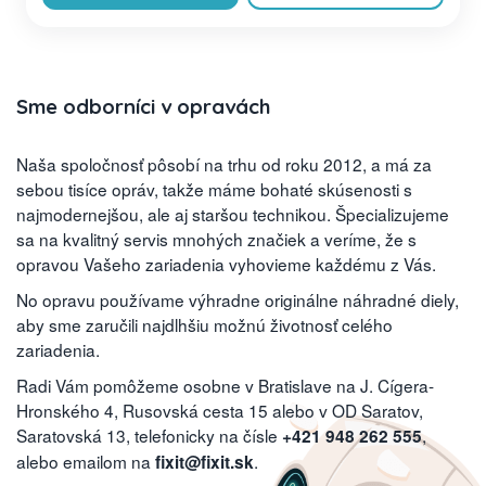
Sme odborníci v opravách
Naša spoločnosť pôsobí na trhu od roku 2012, a má za
sebou tisíce opráv, takže máme bohaté skúsenosti s
najmodernejšou, ale aj staršou technikou. Špecializujeme
sa na kvalitný servis mnohých značiek a veríme, že s
opravou Vašeho zariadenia vyhovieme každému z Vás.
No opravu používame výhradne originálne náhradné diely,
aby sme zaručili najdlhšiu možnú životnosť celého
zariadenia.
Radi Vám pomôžeme osobne v Bratislave na J. Cígera-
Hronského 4, Rusovská cesta 15 alebo v OD Saratov,
Saratovská 13, telefonicky na čísle
,
+421 948 262 555
alebo emailom na
.
fixit@fixit.sk