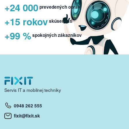
+24 000
prevedených opráv
+15 rokov
skúseností
+99 %
spokojných zákazníkov
Servis IT a mobilnej techniky
0948 262 555
fixit@fixit.sk