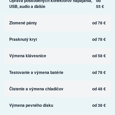
Oprava poškodených konektorov napájania,
od
USB, audio a ďalšie
55 €
Zlomené pánty
od 78 €
Prasknutý kryt
od 78 €
Výmena klávesnice
od 58 €
Testovanie a výmena batérie
od 78 €
Čistenie a výmena chladičov
od 48 €
Výmena pevného disku
od 38 €