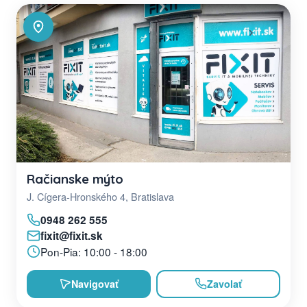
Račianske mýto
J. Cígera-Hronského 4, Bratislava
0948 262 555
fixit@fixit.sk
Pon-Pia: 10:00 - 18:00
Navigovať
Zavolať