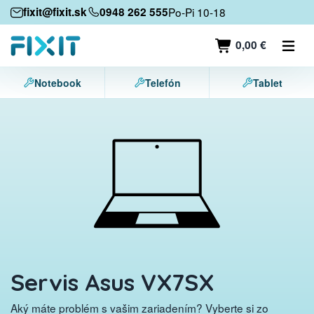
Mobilné zariadenia
fixit@fixit.sk
0948 262 555
Po-Pi 10-18
Mobilné telefóny
0,00 €
Tablety
Notebook
Telefón
Tablet
Notebooky
Herné konzoly
Príslušenstvo
Kontakt
Servis Asus VX7SX
Aký máte problém s vašim zariadením? Vyberte si zo