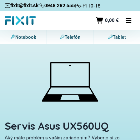
Mobilné zariadenia
fixit@fixit.sk
0948 262 555
Po-Pi 10-18
Mobilné telefóny
0,00 €
Tablety
Notebook
Telefón
Tablet
Notebooky
Herné konzoly
Príslušenstvo
Kontakt
Servis Asus UX560UQ
Aký máte problém s vašim zariadením? Vyberte si zo