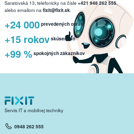
Saratovská 13, telefonicky na čísle
,
+421 948 262 555
alebo emailom na
.
fixit@fixit.sk
+24 000
prevedených opráv
+15 rokov
skúseností
+99 %
spokojných zákazníkov
Servis IT a mobilnej techniky
0948 262 555