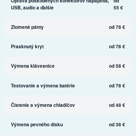
Oprava poškodených konektorov napájania,
od
USB, audio a ďalšie
55 €
Zlomené pánty
od 78 €
Prasknutý kryt
od 78 €
Výmena klávesnice
od 58 €
Testovanie a výmena batérie
od 78 €
Čistenie a výmena chladičov
od 48 €
Výmena pevného disku
od 38 €