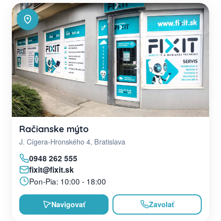
Račianske mýto
J. Cígera-Hronského 4, Bratislava
0948 262 555
fixit@fixit.sk
Pon-Pia: 10:00 - 18:00
Navigovať
Zavolať