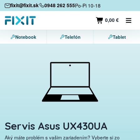
Mobilné zariadenia
fixit@fixit.sk
0948 262 555
Po-Pi 10-18
Mobilné telefóny
0,00 €
Tablety
Notebook
Telefón
Tablet
Notebooky
Herné konzoly
Príslušenstvo
Kontakt
Servis Asus UX430UA
Aký máte problém s vašim zariadením? Vyberte si zo