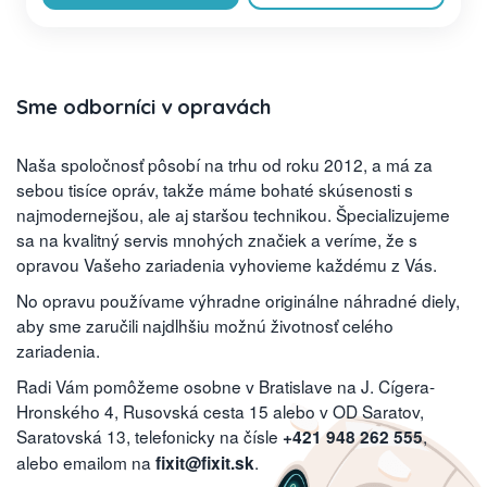
Sme odborníci v opravách
Naša spoločnosť pôsobí na trhu od roku 2012, a má za
sebou tisíce opráv, takže máme bohaté skúsenosti s
najmodernejšou, ale aj staršou technikou. Špecializujeme
sa na kvalitný servis mnohých značiek a veríme, že s
opravou Vašeho zariadenia vyhovieme každému z Vás.
No opravu používame výhradne originálne náhradné diely,
aby sme zaručili najdlhšiu možnú životnosť celého
zariadenia.
Radi Vám pomôžeme osobne v Bratislave na J. Cígera-
Hronského 4, Rusovská cesta 15 alebo v OD Saratov,
Saratovská 13, telefonicky na čísle
,
+421 948 262 555
alebo emailom na
.
fixit@fixit.sk