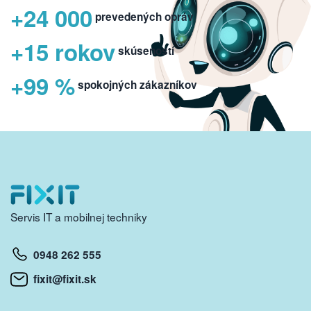
+24 000
prevedených opráv
+15 rokov
skúseností
+99 %
spokojných zákazníkov
Servis IT a mobilnej techniky
0948 262 555
fixit@fixit.sk