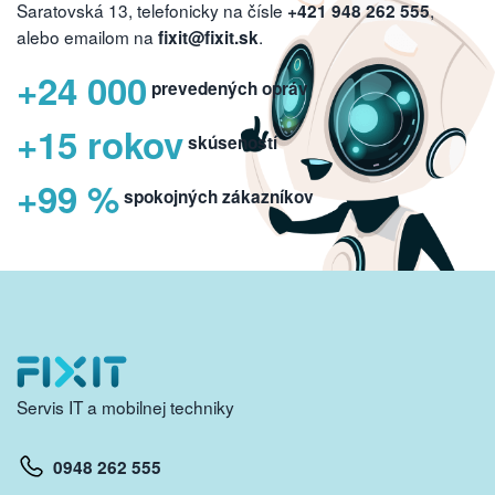
Saratovská 13, telefonicky na čísle
,
+421 948 262 555
alebo emailom na
.
fixit@fixit.sk
+24 000
prevedených opráv
+15 rokov
skúseností
+99 %
spokojných zákazníkov
Servis IT a mobilnej techniky
0948 262 555