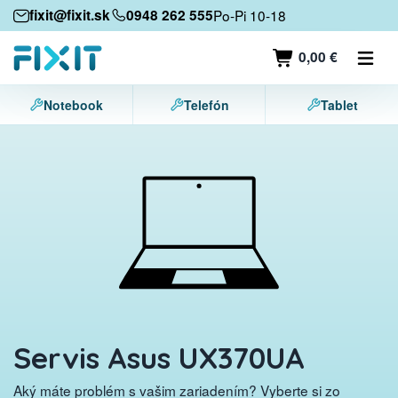
Mobilné zariadenia
fixit@fixit.sk
0948 262 555
Po-Pi 10-18
Mobilné telefóny
0,00 €
Tablety
Notebook
Telefón
Tablet
Notebooky
Herné konzoly
Príslušenstvo
Kontakt
Servis Asus UX370UA
Aký máte problém s vašim zariadením? Vyberte si zo