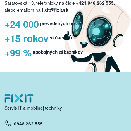
Saratovská 13, telefonicky na čísle
,
+421 948 262 555
alebo emailom na
.
fixit@fixit.sk
+24 000
prevedených opráv
+15 rokov
skúseností
+99 %
spokojných zákazníkov
Servis IT a mobilnej techniky
0948 262 555