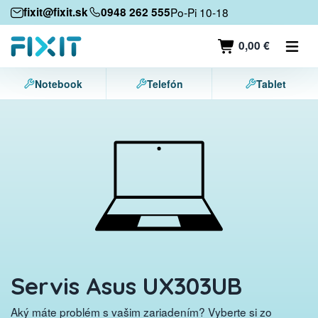
Mobilné zariadenia
fixit@fixit.sk
0948 262 555
Po-Pi 10-18
Mobilné telefóny
0,00 €
Tablety
Notebook
Telefón
Tablet
Notebooky
Herné konzoly
Príslušenstvo
Kontakt
Servis Asus UX303UB
Aký máte problém s vašim zariadením? Vyberte si zo