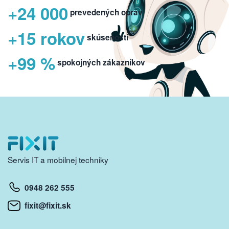
+24 000
prevedených opráv
+15 rokov
skúseností
+99 %
spokojných zákazníkov
Servis IT a mobilnej techniky
0948 262 555
fixit@fixit.sk