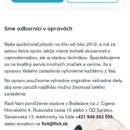
Sme odborníci v opravách
Naša spoločnosť pôsobí na trhu od roku 2012, a má za
sebou tisíce opráv, takže máme bohaté skúsenosti s
najmodernejšou, ale aj staršou technikou. Špecializujeme
sa na kvalitný servis mnohých značiek a veríme, že s
opravou Vašeho zariadenia vyhovieme každému z Vás.
No opravu používame výhradne originálne náhradné diely,
aby sme zaručili najdlhšiu možnú životnosť celého
zariadenia.
Radi Vám pomôžeme osobne v Bratislave na J. Cígera-
Hronského 4, Rusovská cesta 15 alebo v OD Saratov,
Saratovská 13, telefonicky na čísle
,
+421 948 262 555
alebo emailom na
.
fixit@fixit.sk