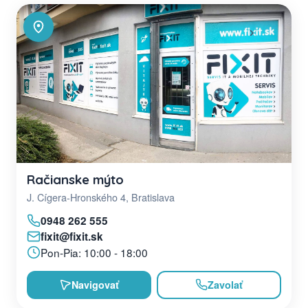
Račianske mýto
J. Cígera-Hronského 4, Bratislava
0948 262 555
fixit@fixit.sk
Pon-Pia: 10:00 - 18:00
Navigovať
Zavolať