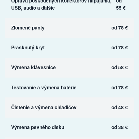
Oprava poškodených konektorov napájania,
od
USB, audio a ďalšie
55 €
Zlomené pánty
od 78 €
Prasknutý kryt
od 78 €
Výmena klávesnice
od 58 €
Testovanie a výmena batérie
od 78 €
Čistenie a výmena chladičov
od 48 €
Výmena pevného disku
od 38 €