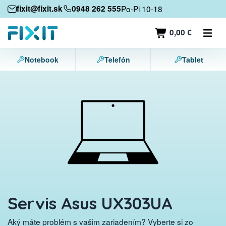
Mobilné zariadenia
fixit@fixit.sk
0948 262 555
Po-Pi 10-18
Mobilné telefóny
0,00 €
Tablety
Notebook
Telefón
Tablet
Notebooky
Herné konzoly
Príslušenstvo
Kontakt
Servis Asus UX303UA
Aký máte problém s vašim zariadením? Vyberte si zo