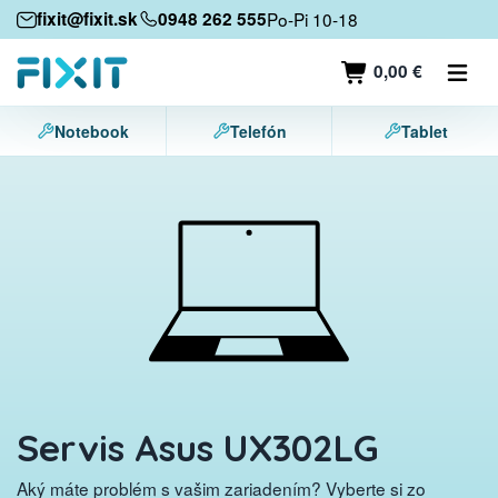
Mobilné zariadenia
fixit@fixit.sk
0948 262 555
Po-Pi 10-18
Mobilné telefóny
0,00 €
Tablety
Notebook
Telefón
Tablet
Notebooky
Herné konzoly
Príslušenstvo
Kontakt
Servis Asus UX302LG
Aký máte problém s vašim zariadením? Vyberte si zo