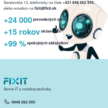
Saratovská 13, telefonicky na čísle
,
+421 948 262 555
alebo emailom na
.
fixit@fixit.sk
+24 000
prevedených opráv
+15 rokov
skúseností
+99 %
spokojných zákazníkov
Servis IT a mobilnej techniky
0948 262 555