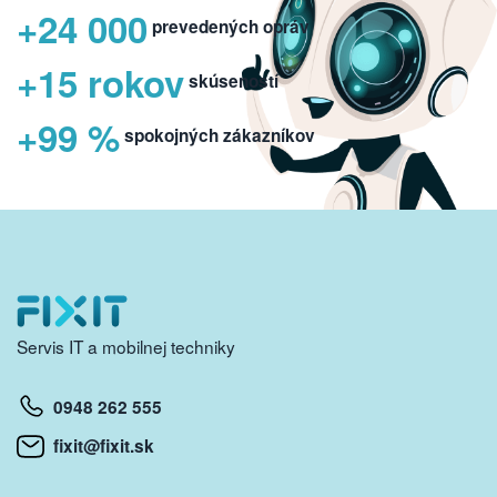
+24 000
prevedených opráv
+15 rokov
skúseností
+99 %
spokojných zákazníkov
Servis IT a mobilnej techniky
0948 262 555
fixit@fixit.sk