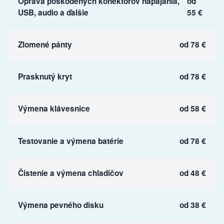
Oprava poškodených konektorov napájania,
od
USB, audio a ďalšie
55 €
Zlomené pánty
od 78 €
Prasknutý kryt
od 78 €
Výmena klávesnice
od 58 €
Testovanie a výmena batérie
od 78 €
Čistenie a výmena chladičov
od 48 €
Výmena pevného disku
od 38 €