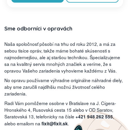
Sme odborníci v opravách
Naša spoločnosť pôsobí na trhu od roku 2012, a má za
sebou tisíce opráv, takže máme bohaté skúsenosti s
najmodernejšou, ale aj staršou technikou. Špecializujeme
sa na kvalitný servis mnohých značiek a veríme, že s
opravou Vašeho zariadenia vyhovieme každému z Vás.
No opravu používame výhradne originálne náhradné diely,
aby sme zaručili najdlhšiu možnú životnosť celého
zariadenia.
Radi Vám pomôžeme osobne v Bratislave na J. Cígera-
Hronského 4, Rusovská cesta 15 alebo v OD Saratov,
Saratovská 13, telefonicky na čísle
,
+421 948 262 555
alebo emailom na
.
fixit@fixit.sk