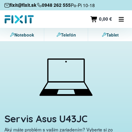
Mobilné zariadenia
fixit@fixit.sk
0948 262 555
Po-Pi 10-18
Mobilné telefóny
0,00 €
Tablety
Notebook
Telefón
Tablet
Notebooky
Herné konzoly
Príslušenstvo
Kontakt
Servis Asus U43JC
Aký máte problém s vašim zariadením? Vyberte si zo