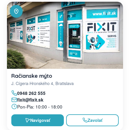
Račianske mýto
J. Cígera-Hronského 4, Bratislava
0948 262 555
fixit@fixit.sk
Pon-Pia: 10:00 - 18:00
Navigovať
Zavolať