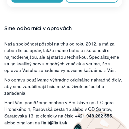
Sme odborníci v opravách
Naša spoločnosť pôsobí na trhu od roku 2012, a má za
sebou tisíce opráv, takže máme bohaté skúsenosti s
najmodernejšou, ale aj staršou technikou. Špecializujeme
sa na kvalitný servis mnohých značiek a veríme, že s
opravou Vašeho zariadenia vyhovieme každému z Vás.
No opravu používame výhradne originálne náhradné diely,
aby sme zaručili najdlhšiu možnú životnosť celého
zariadenia.
Radi Vám pomôžeme osobne v Bratislave na J. Cígera-
Hronského 4, Rusovská cesta 15 alebo v OD Saratov,
Saratovská 13, telefonicky na čísle
,
+421 948 262 555
alebo emailom na
.
fixit@fixit.sk