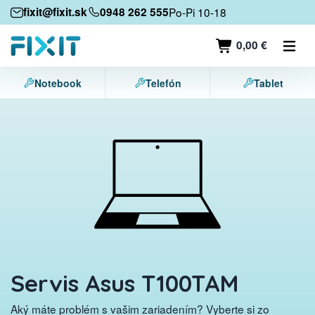
Mobilné zariadenia
fixit@fixit.sk
0948 262 555
Po-Pi 10-18
Mobilné telefóny
0,00 €
Tablety
Notebook
Telefón
Tablet
Notebooky
Herné konzoly
Príslušenstvo
Kontakt
Servis Asus T100TAM
Aký máte problém s vašim zariadením? Vyberte si zo