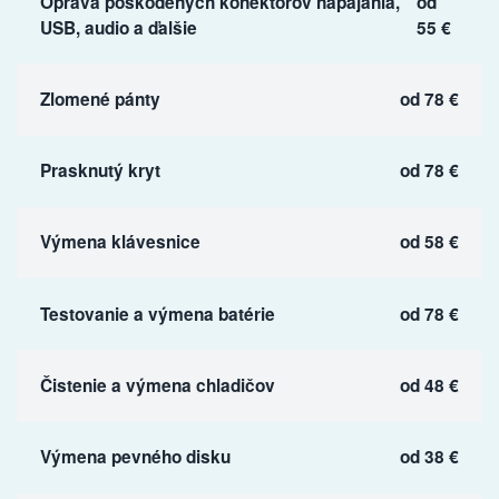
Oprava poškodených konektorov napájania,
od
USB, audio a ďalšie
55 €
Zlomené pánty
od 78 €
Prasknutý kryt
od 78 €
Výmena klávesnice
od 58 €
Testovanie a výmena batérie
od 78 €
Čistenie a výmena chladičov
od 48 €
Výmena pevného disku
od 38 €