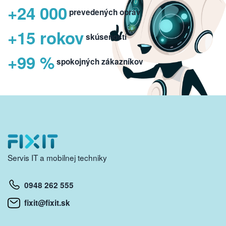
+24 000
prevedených opráv
+15 rokov
skúseností
+99 %
spokojných zákazníkov
Servis IT a mobilnej techniky
0948 262 555
fixit@fixit.sk