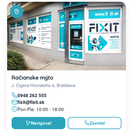
Račianske mýto
J. Cígera-Hronského 4, Bratislava
0948 262 555
fixit@fixit.sk
Pon-Pia: 10:00 - 18:00
Navigovať
Zavolať