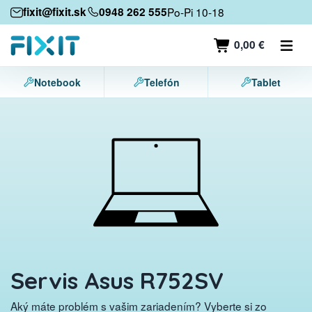
Mobilné zariadenia
fixit@fixit.sk
0948 262 555
Po-Pi 10-18
Mobilné telefóny
0,00 €
Tablety
Notebook
Telefón
Tablet
Notebooky
Herné konzoly
Príslušenstvo
Kontakt
Servis Asus R752SV
Aký máte problém s vašim zariadením? Vyberte si zo