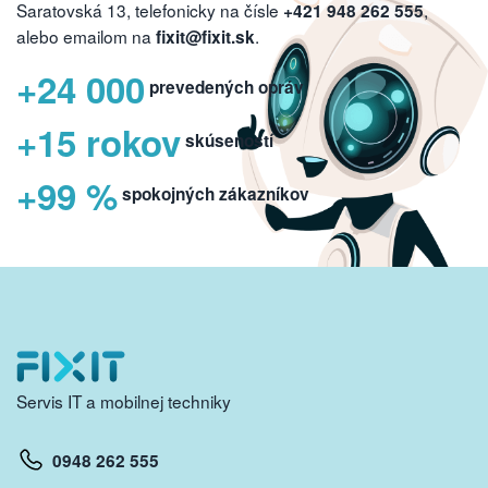
Saratovská 13, telefonicky na čísle
,
+421 948 262 555
alebo emailom na
.
fixit@fixit.sk
+24 000
prevedených opráv
+15 rokov
skúseností
+99 %
spokojných zákazníkov
Servis IT a mobilnej techniky
0948 262 555