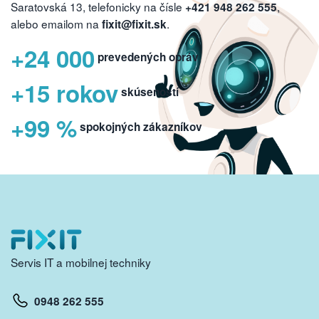
Saratovská 13, telefonicky na čísle
,
+421 948 262 555
alebo emailom na
.
fixit@fixit.sk
+24 000
prevedených opráv
+15 rokov
skúseností
+99 %
spokojných zákazníkov
Servis IT a mobilnej techniky
0948 262 555