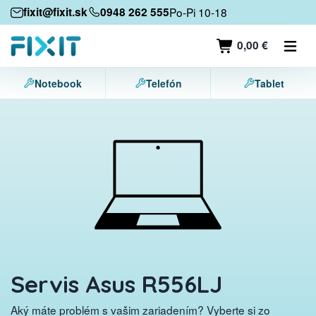
Mobilné zariadenia
fixit@fixit.sk
0948 262 555
Po-Pi 10-18
Mobilné telefóny
0,00 €
Tablety
Notebook
Telefón
Tablet
Notebooky
Herné konzoly
Príslušenstvo
Kontakt
Servis Asus R556LJ
Aký máte problém s vašim zariadením? Vyberte si zo