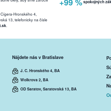
+99 %
spokojných zá
 Cígera-Hronského 4,
ká 13, telefonicky na čísle
.
t.sk
Nájdete nás v Bratislave
P
S
J. C. Hronského 4, BA
Za
Wolkrova 2, BA
Na
OD Saratov, Saratovská 13, BA
O