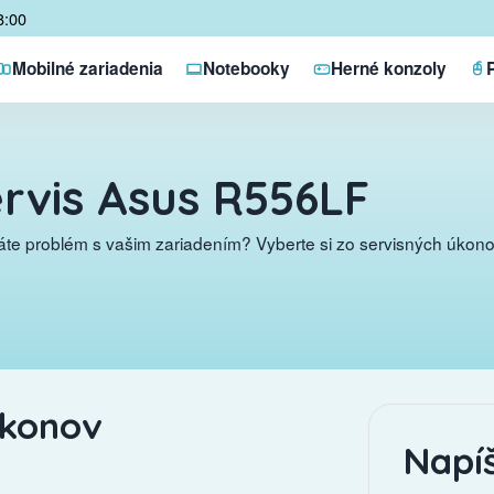
8:00
Mobilné zariadenia
Notebooky
Herné konzoly
rvis Asus R556LF
te problém s vašim zariadením? Vyberte si zo servisných úkonov
úkonov
Napí