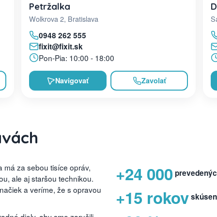
D
Petržalka
Sa
Wolkrova 2, Bratislava
0948 262 555
fixit@fixit.sk
Pon-Pia: 10:00 - 18:00
Navigovať
Zavolať
avách
 má za sebou tisíce opráv,
+24 000
prevedenýc
, ale aj staršou technikou.
značiek a veríme, že s opravou
+15 rokov
skúsen
dné diely, aby sme zaručili