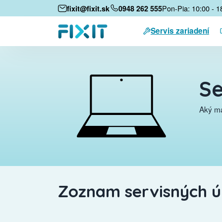
Pon-Pia: 10:00 - 1
fixit@fixit.sk
0948 262 555
Servis zariadení
Se
Aký má
Zoznam servisných 