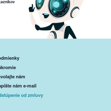
kazníkov
odmienky
úkromie
volajte nám
píšte nám e-mail
dstúpenie od zmluvy