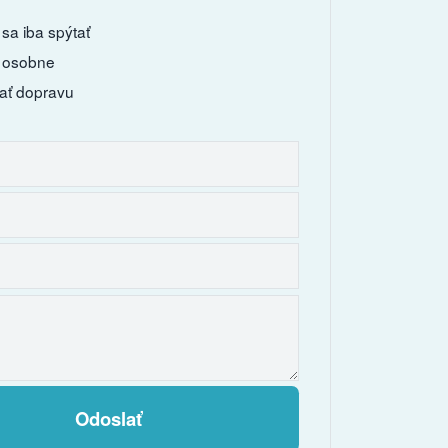
sa iba spýtať
 osobne
ať dopravu
Odoslať