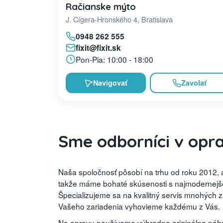
Račianske mýto
J. Cígera-Hronského 4, Bratislava
0948 262 555
fixit@fixit.sk
Pon-Pia: 10:00 - 18:00
Navigovať
Zavolať
Sme odborníci v opr
Naša spoločnosť pôsobí na trhu od roku 2012, a
takže máme bohaté skúsenosti s najmodernejšou
Špecializujeme sa na kvalitný servis mnohých 
Vašeho zariadenia vyhovieme každému z Vás.
No opravu používame výhradne originálne náhra