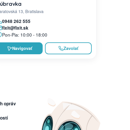
úbravka
ratovská 13, Bratislava
0948 262 555
fixit@fixit.sk
Pon-Pia: 10:00 - 18:00
Navigovať
Zavolať
h opráv
ostí