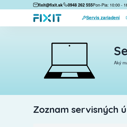
Pon-Pia: 10:00 - 1
fixit@fixit.sk
0948 262 555
Servis zariadení
Se
Aký má
Zoznam servisných 