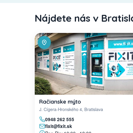
Nájdete nás v Bratis
Račianske mýto
J. Cígera-Hronského 4, Bratislava
0948 262 555
fixit@fixit.sk
Pon-Pia: 10:00 - 18:00