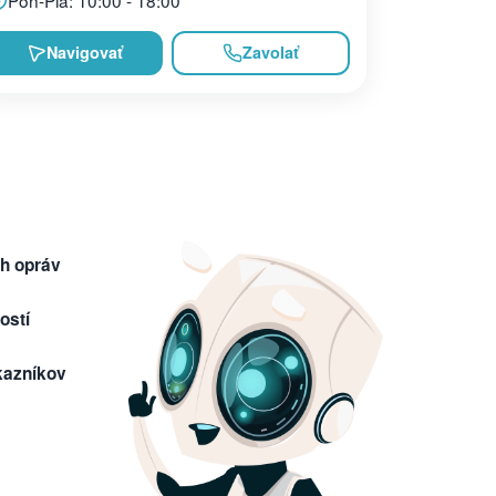
Navigovať
Zavolať
h opráv
ostí
kazníkov