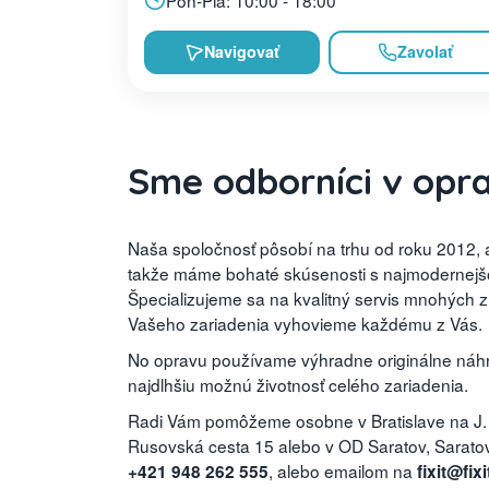
Navigovať
Zavolať
Sme odborníci v opr
Naša spoločnosť pôsobí na trhu od roku 2012, a
takže máme bohaté skúsenosti s najmodernejšou
Špecializujeme sa na kvalitný servis mnohých 
Vašeho zariadenia vyhovieme každému z Vás.
No opravu používame výhradne originálne náhra
najdlhšiu možnú životnosť celého zariadenia.
Radi Vám pomôžeme osobne v Bratislave na J.
Rusovská cesta 15 alebo v OD Saratov, Saratovs
, alebo emailom na
+421 948 262 555
fixit@fixi