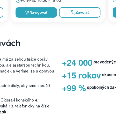
Pon-Pia: 10:00 - 18:00
Navigovať
Zavolať
avách
 má za sebou tisíce opráv,
+24 000
prevedenýc
, ale aj staršou technikou.
značiek a veríme, že s opravou
+15 rokov
skúsen
+99 %
dné diely, aby sme zaručili
spokojných zá
 Cígera-Hronského 4,
ká 13, telefonicky na čísle
.
t.sk