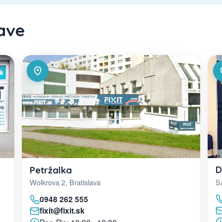
lave
D
Petržalka
Sa
Wolkrova 2, Bratislava
0948 262 555
fixit@fixit.sk