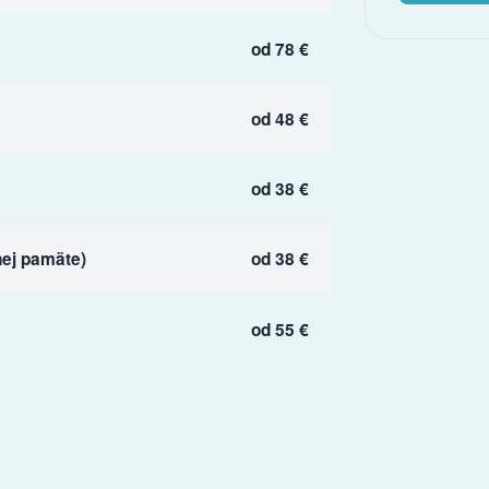
od 78 €
od 48 €
od 38 €
ej pamäte)
od 38 €
od 55 €