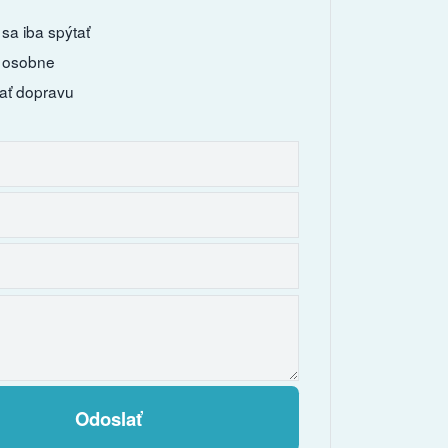
sa iba spýtať
 osobne
ať dopravu
Odoslať