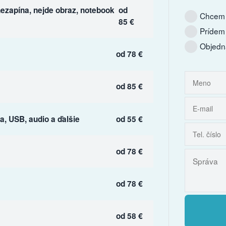
ezapína, nejde obraz, notebook
od
Chcem 
85 €
Prídem
Objedn
od 78 €
od 85 €
, USB, audio a ďalšie
od 55 €
od 78 €
od 78 €
od 58 €