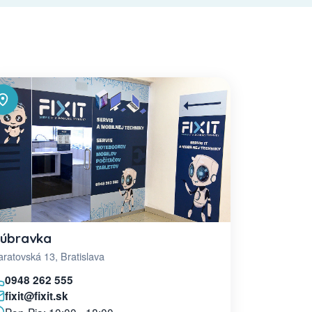
úbravka
ratovská 13, Bratislava
0948 262 555
fixit@fixit.sk
Pon-Pia: 10:00 - 18:00