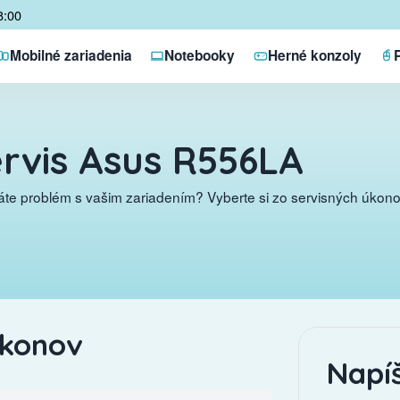
8:00
Mobilné zariadenia
Notebooky
Herné konzoly
rvis Asus R556LA
te problém s vašim zariadením? Vyberte si zo servisných úkonov
úkonov
Napí